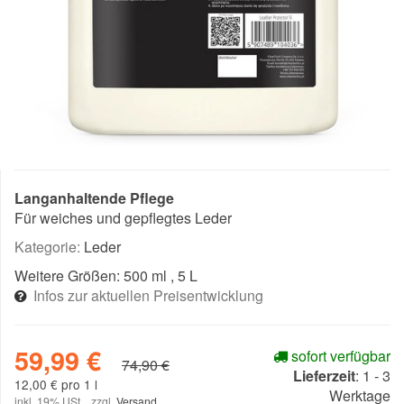
Langanhaltende Pflege
Für weiches und gepflegtes Leder
Kategorie:
Leder
Weitere Größen:
500 ml
, 5 L
Infos zur aktuellen Preisentwicklung
59,99 €
sofort verfügbar
74,90 €
Lieferzeit
:
1 - 3
12,00 € pro 1 l
Werktage
inkl. 19% USt. , zzgl.
Versand