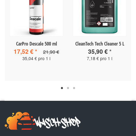
CarPro Descale 500 ml
CleanTech Tech Cleaner 5 L
17,52 €
*
35,90 €
*
21,90 €
35,04 € pro 1 l
7,18 € pro 1 l