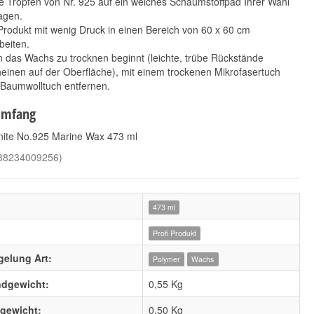
e Tropfen von Nr. 925 auf ein weiches Schaumstoffpad Ihrer Wahl
agen.
rodukt mit wenig Druck in einen Bereich von 60 x 60 cm
beiten.
 das Wachs zu trocknen beginnt (leichte, trübe Rückstände
einen auf der Oberfläche), mit einem trockenen Mikrofasertuch
 Baumwolltuch entfernen.
Collinite No.870
303 Touchless Sealant
umfang
Fleetwax 473 ml
SiO2 473 ml
28,90 €
20,90 €
*
*
inite No.925 Marine Wax 473 ml
61,10 € pro 1 l
44,19 € pro 1 l
38234009256
)
473 ml
Profi Produkt
gelung Art:
Polymer
Wachs
ndgewicht:
0,55 Kg
lgewicht:
0,50
Kg