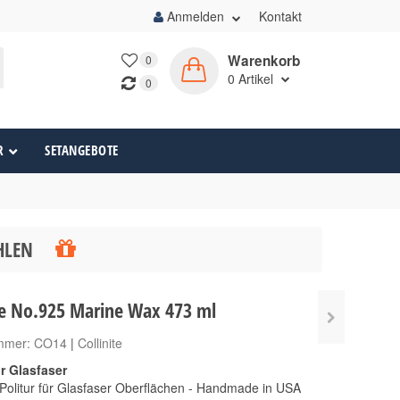
Anmelden
Kontakt
Warenkorb
0
0
Artikel
0
R
SETANGEBOTE
ÄHLEN
ite No.925 Marine Wax 473 ml
ummer:
CO14
|
Collinite
ür Glasfaser
 Politur für Glasfaser Oberflächen - Handmade in USA