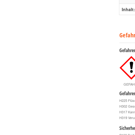
Inhalt:
Gefah
Gefahre
GEFAH
Gefahre
H225 Flüss
H302 Gesu
H317 Kann 
H319 Veru
Sicherhe