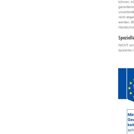
können, kö
garantiere
unverbindl
nicht abge
werden. Bi
Handschuhe
Speziell
NICHT empf
lackierten 