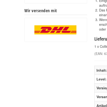
Einig
auftr
Wir versenden mit
Das P
einar
Wenn
ersch
oder
Liefer
1 x Coll
(EAN:
6
Inhalt:
Level:
Versie
Versa
Artike