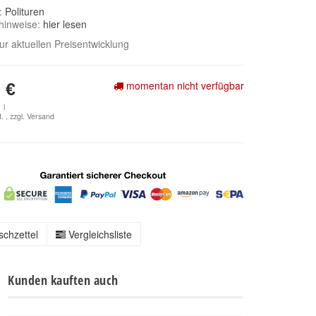
e:
Polituren
hinweise:
hier lesen
zur aktuellen Preisentwicklung
momentan nicht verfügbar
 €
 l
. , zzgl.
Versand
chzettel
Vergleichsliste
Kunden kauften auch