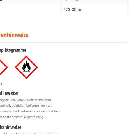
473,00 ml
renhinweise
npiktogramme
R
nhinweise
igkeit und Dampf leicht entzündbar.
ndheitsschädlich bei Verschlucken.
allergische Hautreaktionen verursachen.
rsacht schwere Augenreizung.
itshinweise