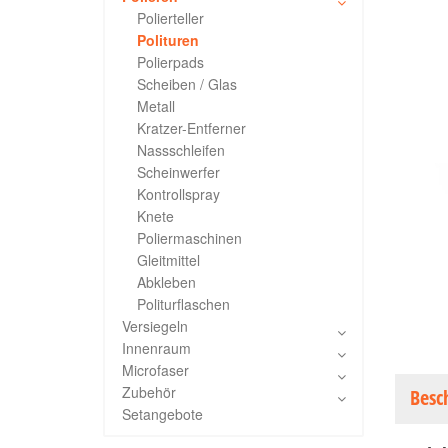
Polierteller
Polituren
Polierpads
Scheiben / Glas
Metall
Kratzer-Entferner
Nassschleifen
Scheinwerfer
Kontrollspray
Knete
Poliermaschinen
Gleitmittel
Abkleben
Politurflaschen
Versiegeln
Innenraum
Microfaser
Zubehör
Besc
Setangebote