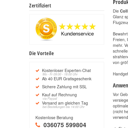
Produk
Zertifiziert
Die
Coll
Glanz sp
Flugzeu
Bewahrt
Freien,
mehr. V
schnelle
Die Vorteile
strahlen
von grö
Kostenloser Experten-Chat
Handgefe
Mo - Fr 09:00 - 18:00 Uhr
Ab 40 EUR Gratisgeschenk
Anwen
Sichere Zahlung mit SSL
Vor Gebr
Kauf auf Rechnung
via Paypal
versiege
Versand am gleichen Tag
optimale
bei Bestellungen bis 14:00 Uhr
(nicht h
verwend
Kostenlose Beratung
036075 599804