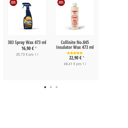
303 Spray Wax 473 ml
Collinite No.845
Collinite N
Insulator Wax 473 ml
Fleetwax 
16,90 €
*
33,90 
35,73 € pro 1 l
22,90 €
*
95,49 € pro
48,41 € pro 1 l