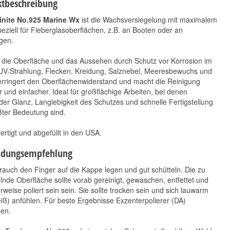
tbeschreibung
inite No.925 Marine Wx
ist die Wachsversiegelung mit maximalem
eziell für Fieberglasoberflächen, z.B. an Booten oder an
gen.
 die Oberfläche und das Aussehen durch Schutz vor Korrosion im
 UV-Strahlung, Flecken, Kreidung, Salznebel, Meeresbewuchs und
erringert den Oberflächenwiderstand und macht die Reinigung
r und einfacher. Ideal für großflächige Arbeiten, bei denen
der Glanz, Langlebigkeit des Schutzes und schnelle Fertigstellung
ßter Bedeutung sind.
rtigt und abgefüllt in den USA.
dungsempfehlung
auch den Finger auf die Kappe legen und gut schütteln. Die zu
lnde Oberfläche sollte vorab gereinigt, gewaschen, entfettet und
rweise poliert sein sein. Sie sollte trocken sein und sich lauwarm
eiß) anfühlen. Für beste Ergebnisse Exzenterpolierer (DA)
en.