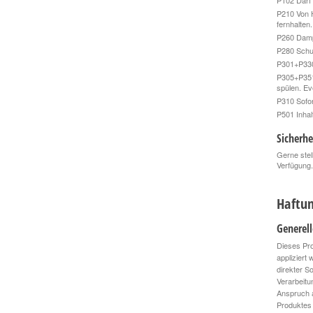
P102 Darf 
P210 Von 
fernhalten
P260 Dampf
P280 Schu
P301+P330
P305+P351
spülen. Ev
P310 Sof
P501 Inhal
Sicherhe
Gerne stel
Verfügung.
Haftun
Generel
Dieses Pro
appliziert
direkter S
Verarbeitu
Anspruch a
Produktes 