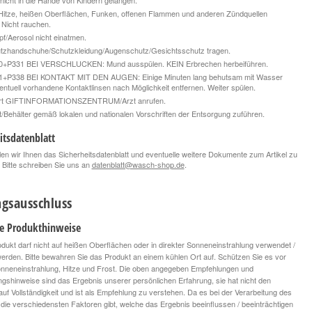
nicht in die Hände von Kindern gelangen.
Hitze, heißen Oberflächen, Funken, offenen Flammen und anderen Zündquellen
. Nicht rauchen.
/Aerosol nicht einatmen.
tzhandschuhe/Schutzkleidung/Augenschutz/Gesichtsschutz tragen.
+P331 BEI VERSCHLUCKEN: Mund ausspülen. KEIN Erbrechen herbeiführen.
+P338 BEI KONTAKT MIT DEN AUGEN: Einige Minuten lang behutsam mit Wasser
entuell vorhandene Kontaktlinsen nach Möglichkeit entfernen. Weiter spülen.
ort GIFTINFORMATIONSZENTRUM/Arzt anrufen.
t/Behälter gemäß lokalen und nationalen Vorschriften der Entsorgung zuführen.
itsdatenblatt
len wir Ihnen das Sicherheitsdatenblatt und eventuelle weitere Dokumente zum Artikel zu
 Bitte schreiben Sie uns an
datenblatt@wasch-shop.de
.
gsausschluss
le Produkthinweise
dukt darf nicht auf heißen Oberflächen oder in direkter Sonneneinstrahlung verwendet /
 werden. Bitte bewahren Sie das Produkt an einem kühlen Ort auf. Schützen Sie es vor
onneneinstrahlung, Hitze und Frost. Die oben angegeben Empfehlungen und
ngshinweise sind das Ergebnis unserer persönlichen Erfahrung, sie hat nicht den
uf Vollständigkeit und ist als Empfehlung zu verstehen. Da es bei der Verarbeitung des
die verschiedensten Faktoren gibt, welche das Ergebnis beeinflussen / beeinträchtigen