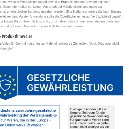
nnen wir eine Produkteigenschaft bzw. das Ergebnis dessen Anwendung nicht
n. Diese Information hat keinen Anspruch auf Vollständigkeit und muss als
iche, unvollständige Beratung gesehen werden. Eine Haftung unsererseits kann hieraus
leitet werden. Vor der Anwendung sollte die Oberfläche immer auf Verträglichkeit geprüft
tte tragen Sie zu Ihrem Schutz und zur Unfallverhütung immer einen Augenschutz und
 und ggf einen Atemschutz je nach Sicherheitsanforderung.
e Produkthinweise
ohlen für Gummi, rutschfestes Material, schwarze Zierleisten, Vinyl, Glas oder nicht
Kunststoff