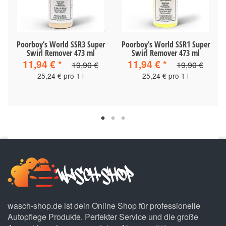
Poorboy’s World SSR3 Super
Poorboy’s World SSR1 Super
Swirl Remover 473 ml
Swirl Remover 473 ml
11,94 €
*
11,94 €
*
19,90 €
19,90 €
25,24 € pro 1 l
25,24 € pro 1 l
wasch-shop.de ist dein Online Shop für professionelle
Autopflege Produkte. Perfekter Service und die große