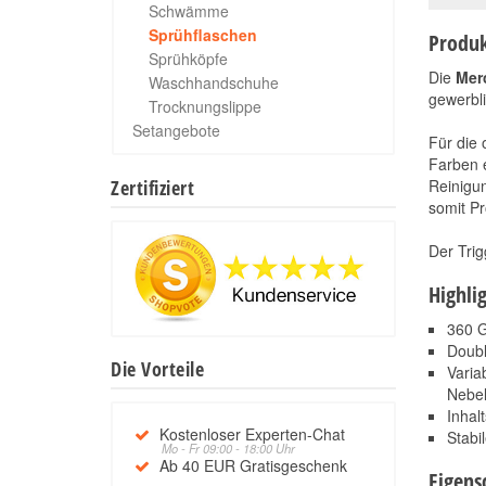
Schwämme
Sprühflaschen
Produk
Sprühköpfe
Die
Mer
Waschhandschuhe
gewerbli
Trocknungslippe
Setangebote
Für die 
Farben e
Zertifiziert
Reinigun
somit Pr
Der Trig
Highli
360 G
Doubl
Die Vorteile
Varia
Nebe
Inhal
Kostenloser Experten-Chat
Stabi
Mo - Fr 09:00 - 18:00 Uhr
Ab 40 EUR Gratisgeschenk
Eigens