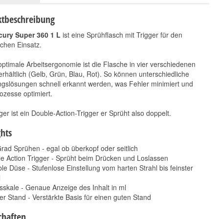
tbeschreibung
cury Super 360 1 L
ist eine Sprühflasch mit Trigger für den
chen Einsatz.
optimale Arbeitsergonomie ist die Flasche in vier verschiedenen
rhältlich (Gelb, Grün, Blau, Rot). So können unterschiedliche
gslösungen schnell erkannt werden, was Fehler minimiert und
ozesse optimiert.
ger ist ein Double-Action-Trigger er Sprüht also doppelt.
ghts
rad Sprühen - egal ob überkopf oder seitlich
e Action Trigger - Sprüht beim Drücken und Loslassen
ble Düse - Stufenlose Einstellung vom harten Strahl bis feinster
l
tsskale - Genaue Anzeige des Inhalt in ml
ler Stand - Verstärkte Basis für einen guten Stand
chaften