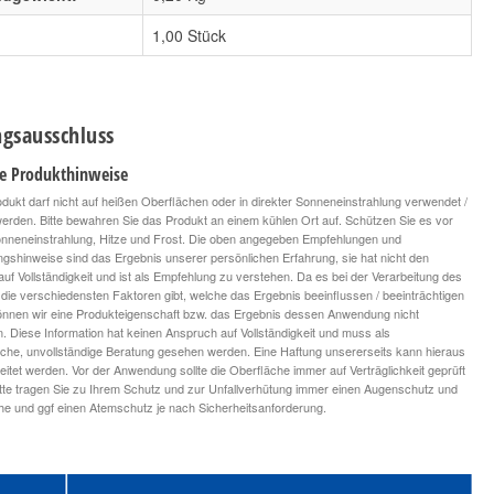
1,00 Stück
gsausschluss
le Produkthinweise
dukt darf nicht auf heißen Oberflächen oder in direkter Sonneneinstrahlung verwendet /
 werden. Bitte bewahren Sie das Produkt an einem kühlen Ort auf. Schützen Sie es vor
onneneinstrahlung, Hitze und Frost. Die oben angegeben Empfehlungen und
ngshinweise sind das Ergebnis unserer persönlichen Erfahrung, sie hat nicht den
uf Vollständigkeit und ist als Empfehlung zu verstehen. Da es bei der Verarbeitung des
die verschiedensten Faktoren gibt, welche das Ergebnis beeinflussen / beeinträchtigen
nnen wir eine Produkteigenschaft bzw. das Ergebnis dessen Anwendung nicht
n. Diese Information hat keinen Anspruch auf Vollständigkeit und muss als
iche, unvollständige Beratung gesehen werden. Eine Haftung unsererseits kann hieraus
leitet werden. Vor der Anwendung sollte die Oberfläche immer auf Verträglichkeit geprüft
tte tragen Sie zu Ihrem Schutz und zur Unfallverhütung immer einen Augenschutz und
 und ggf einen Atemschutz je nach Sicherheitsanforderung.