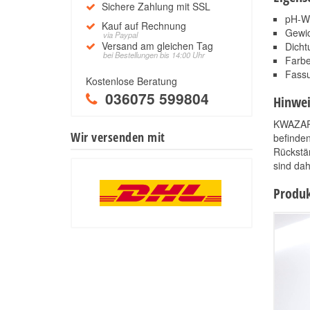
Sichere Zahlung mit SSL
pH-We
Kauf auf Rechnung
Gewic
via Paypal
Versand am gleichen Tag
Dicht
bei Bestellungen bis 14:00 Uhr
Farbe
Fass
Kostenlose Beratung
036075 599804
Hinwei
KWAZAR p
Wir versenden mit
befinden
Rückstän
sind da
Produk