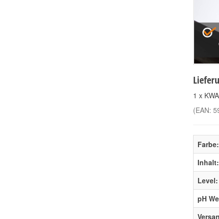
Liefer
1 x KWA
(EAN:
5
Farbe:
Inhalt:
Level:
pH Wer
Versa