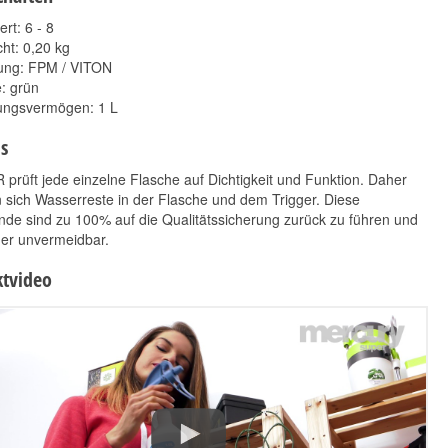
rt: 6 - 8
ht: 0,20 kg
ung: FPM / VITON
: grün
ungsvermögen: 1 L
s
rüft jede einzelne Flasche auf Dichtigkeit und Funktion. Daher
Koch Chemie
Koch Chemie Quick &
Motorplast 500ml
Shine 1L
 sich Wasserreste in der Flasche und dem Trigger. Diese
de sind zu 100% auf die Qualitätssicherung zurück zu führen und
9,90 €
13,90 €
*
*
her unvermeidbar.
19,80 € pro 1 l
13,90 € pro 1 l
tvideo