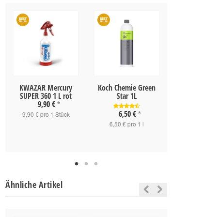
KWAZAR Mercury
Koch Chemie Green
KWAZAR Me
SUPER 360 1 L rot
Star 1L
SUPER 360 1
9,90 €
9,90 
*
6,50 €
9,90 € pro 1 Stück
*
9,90 € pro 1
6,50 € pro 1 l
Ähnliche Artikel