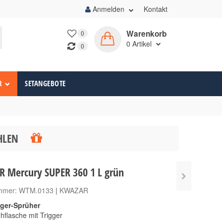
Anmelden
Kontakt
Warenkorb
0
0
Artikel
0
R
SETANGEBOTE
ÄHLEN
 Mercury SUPER 360 1 L grün
ummer:
WTM.0133
|
KWAZAR
gger-Sprüher
ühflasche mit Trigger