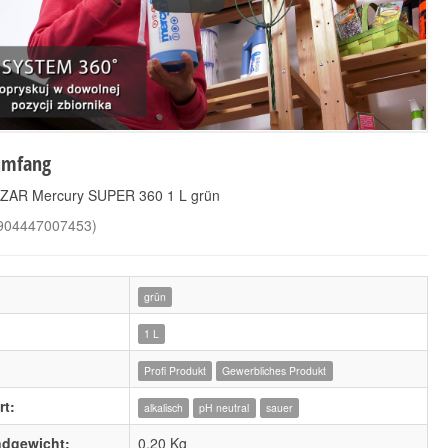
KWAZAR Mercury
KWAZAR Mercury
umfang
SUPER 360 0,5 L gelb
SUPER 360 0,5 L rot
8,70 €
8,90 €
*
*
ZAR Mercury SUPER 360 1 L grün
8,70 € pro 1 Stück
8,90 € pro 1 Stück
904447007453
)
grün
1 L
Profi Produkt
Gewerbliches Produkt
t:
alkalisch
pH neutral
sauer
ndgewicht:
0,20 Kg