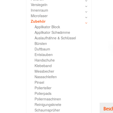
Versiegeln
Innenraum
Microfaser
Zubehör
Applikator Block
Applikator Schwämme
Auslaufhähne & Schlüssel
Bürsten
Duftbaum
Entstauben
Handschuhe
Klebeband
Messbecher
Nassschleifen
Pinsel
Polierteller
Polierpads
Poliermaschinen
Reinigungsknete
Besc
Schaumsprüher