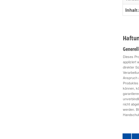
Inhalt:
Haftun
Generel
Dieses Pro
appliziert
direkter S
Verarbeitu
Anspruch a
Produktes 
können, kö
garantiere
unverbindl
nicht abge
werden. Bi
Handschuhe