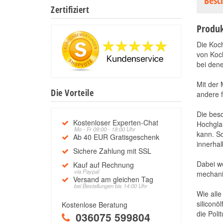
Besc
Zertifiziert
Produk
Die Koch
von Koch
bei dene
Mit der 
Die Vorteile
andere f
Die bes
Kostenloser Experten-Chat
Hochglan
Mo - Fr 09:00 - 18:00 Uhr
kann. So
Ab 40 EUR Gratisgeschenk
innerhal
Sichere Zahlung mit SSL
Dabei w
Kauf auf Rechnung
via Paypal
mechanis
Versand am gleichen Tag
bei Bestellungen bis 14:00 Uhr
Wie alle
siliconö
Kostenlose Beratung
die Poli
036075 599804