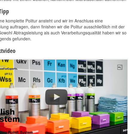
Tipp
e komplette Politur ansteht und wir im Anschluss eine
lung auftragen, dann finishen wir die Politur ausschließlich mit der
owohl Abtragsleistung als auch Verarbeitungsqualität haben wir so
rgends gefunden.
tvideo
Koch Chemie
Koch Chemie H9.02
Motorplast 500ml
Heavy Cut 1 L
63,90 €
*
9,90 €
*
63,90 € pro 1 l
19,80 € pro 1 l