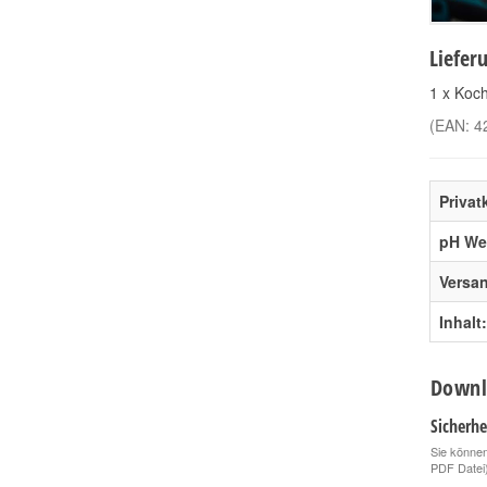
Liefer
1 x Koc
(EAN:
4
Priva
pH Wer
Versa
Inhalt:
Downl
Sicherhe
Sie können
PDF Datei