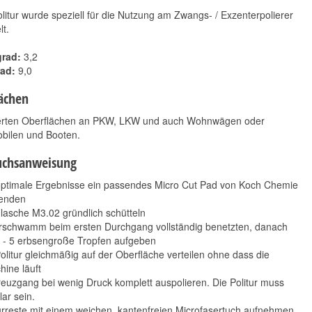
litur wurde speziell für die Nutzung am Zwangs- / Exzenterpolierer
lt.
grad:
3,2
ad:
9,0
ächen
kierten Oberflächen an PKW, LKW und auch Wohnwägen oder
ilen und Booten.
uchsanweisung
optimale Ergebnisse ein passendes Micro Cut Pad von Koch Chemie
enden
lasche M3.02 gründlich schütteln
erschwamm beim ersten Durchgang vollständig benetzten, danach
3 - 5 erbsengroße Tropfen aufgeben
olitur gleichmäßig auf der Oberfläche verteilen ohne dass die
ine läuft
euzgang bei wenig Druck komplett auspolieren. Die Politur muss
lar sein.
urreste mit einem weichen, kantenfreien Microfasertuch aufnehmen