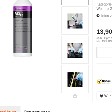
Kategori
Weitere 
Infos 
13,90
55,60 € pro 1
inkl. 19% USt
Wuns