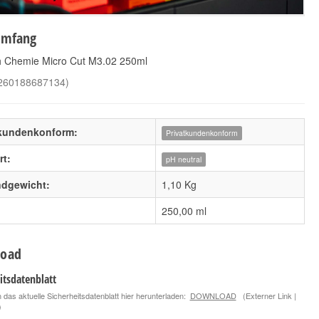
umfang
h Chemie Micro Cut M3.02 250ml
260188687134
)
tkundenkonform:
Privatkundenkonform
t:
pH neutral
ndgewicht:
1,10 Kg
250,00 ml
oad
itsdatenblatt
 das aktuelle Sicherheitsdatenblatt hier herunterladen:
DOWNLOAD
(Externer Link |
)