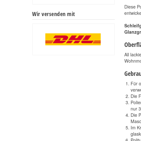
Diese Po
entwicke
Wir versenden mit
Schleif
Glanzgr
Oberfl
All lac
Wohnmob
Gebra
Für 
verw
Die F
Poli
nur 
Die P
Masch
Im Kr
glask
Polit