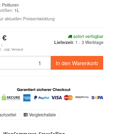
e:
Polituren
Größen:
1L
zur aktuellen Preisentwicklung
sofort verfügbar
 €
Lieferzeit
:
1 - 3 Werktage
 l
. , zzgl.
Versand
In den Warenkorb
chzettel
Vergleichsliste