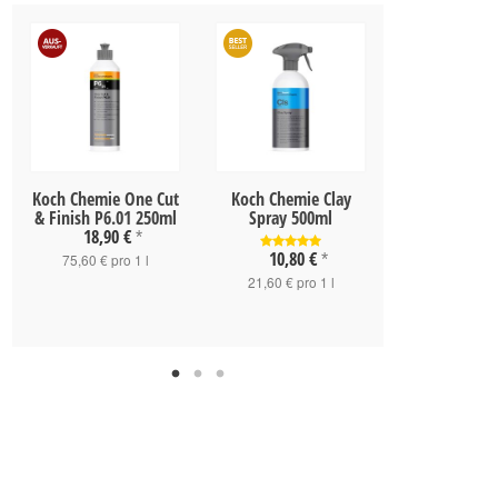
Koch Chemie One Cut
Koch Chemie Clay
Koch Chemie
& Finish P6.01 250ml
Spray 500ml
Finish 1
18,90 €
85,90 
*
10,80 €
75,60 € pro 1 l
*
8,59 € pro
21,60 € pro 1 l