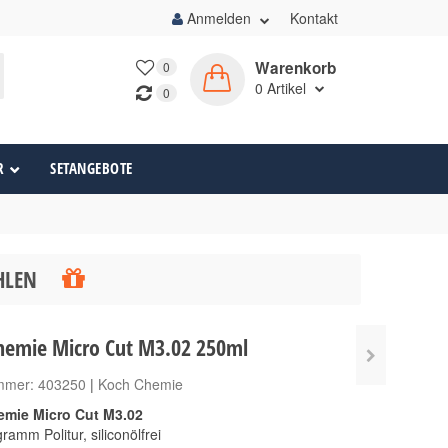
Anmelden
Kontakt
Warenkorb
0
0
Artikel
0
R
SETANGEBOTE
ÄHLEN
hemie Micro Cut M3.02 250ml
ummer:
403250
|
Koch Chemie
mie Micro Cut M3.02
ramm Politur, siliconölfrei