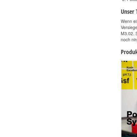
Unser 
Wenn ein
Versiege
M3.02. S
noch ni
Produk