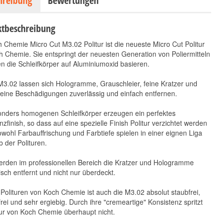
hreibung
Bewertungen
tbeschreibung
 Chemie Micro Cut M3.02 Politur ist die neueste Micro Cut Politur
 Chemie. Sie entspringt der neuesten Generation von Poliermitteln
n die Schleifkörper auf Aluminiumoxid basieren.
M3.02 lassen sich Hologramme, Grauschleier, feine Kratzer und
eine Beschädigungen zuverlässig und einfach entfernen.
onders homogenen Schleifkörper erzeugen ein perfektes
zfinish, so dass auf eine spezielle Finish Politur verzichtet werden
wohl Farbauffrischung und Farbtiefe spielen in einer eignen Liga
b der Polituren.
erden im professionellen Bereich die Kratzer und Hologramme
ch entfernt und nicht nur überdeckt.
 Polituren von Koch Chemie ist auch die M3.02 absolut staubfrei,
lfrei und sehr ergiebig. Durch ihre "cremeartige" Konsistenz spritzt
tur von Koch Chemie überhaupt nicht.