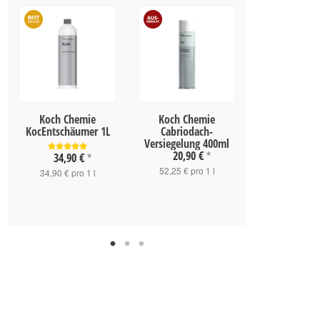
Koch Chemie
Koch Chemie
Koch Chemie 
KocEntschäumer 1L
Cabriodach-
250ml
Versiegelung 400ml
119,90
20,90 €
34,90 €
*
*
479,60 € pr
52,25 € pro 1 l
34,90 € pro 1 l