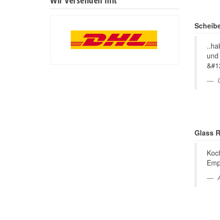
Scheibe
..h
und 
&#1
Glass R
Koch
Emp