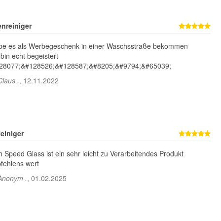
nreiniger
abe es als Werbegeschenk in einer Waschsstraße bekommen
bin echt begeistert
28077;&#128526;&#128587;&#8205;&#9794;&#65039;
Claus
.
,
12.11.2022
Koch Chemie Allround
Koch Chemie
Surface Cleaner 500ml
Applikator Schwamm
innen
2,90 €
8,10 €
*
*
2,90 € pro 1 Stück
16,20 € pro 1 l
einiger
 Speed Glass ist ein sehr leicht zu Verarbeitendes Produkt
fehlens wert
Anonym
.
,
01.02.2025