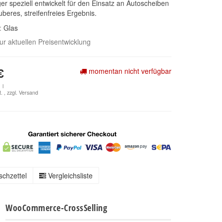
ger speziell entwickelt für den Einsatz an Autoscheiben
uberes, streifenfreies Ergebnis.
e:
Glas
zur aktuellen Preisentwicklung
momentan nicht verfügbar
€
 l
. , zzgl.
Versand
chzettel
Vergleichsliste
WooCommerce-CrossSelling