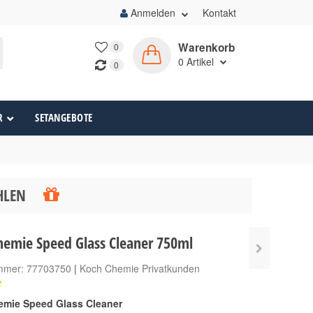
Anmelden
Kontakt
Warenkorb
0
0
Artikel
0
R
SETANGEBOTE
ÄHLEN
hemie Speed Glass Cleaner 750ml
ummer:
77703750
|
Koch Chemie Privatkunden
mie Speed Glass Cleaner