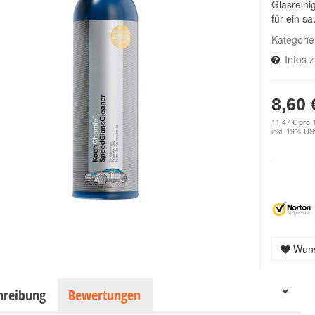
Glasreini
für ein sa
Kategori
Infos 
8,60 
11,47 € pro 1
inkl. 19% USt
Wuns
hreibung
Bewertungen