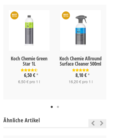
Koch Chemie Green
Koch Chemie Allround
Koch Che
Star 1L
Surface Cleaner 500ml
Applikator 
innen
2,90 
6,50 €
8,10 €
*
*
2,90 € pro 1
6,50 € pro 1 l
16,20 € pro 1 l
Ähnliche Artikel