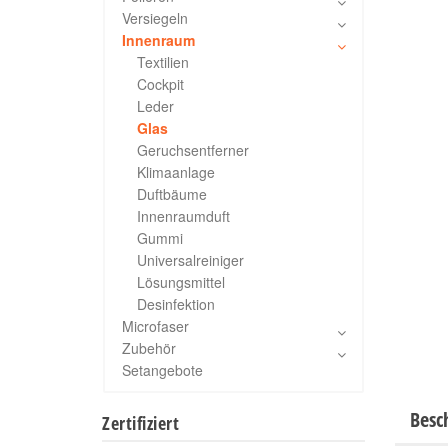
Versiegeln
Innenraum
Textilien
Cockpit
Leder
Glas
Geruchsentferner
Klimaanlage
Duftbäume
Innenraumduft
Gummi
Universalreiniger
Lösungsmittel
Desinfektion
Microfaser
Zubehör
Setangebote
Besc
Zertifiziert