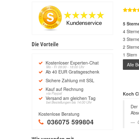
5 Stern
4 Stern
3 Stern
Die Vorteile
2 Stern
1 Stern
Kostenloser Experten-Chat
Alle 
Mo - Fr 09:00 - 18:00 Uhr
Ab 40 EUR Gratisgeschenk
Sichere Zahlung mit SSL
Kauf auf Rechnung
via Paypal
Koch C
Versand am gleichen Tag
bei Bestellungen bis 14:00 Uhr
Der 
Abso
Kostenlose Beratung
036075 599804
Wir versenden mit