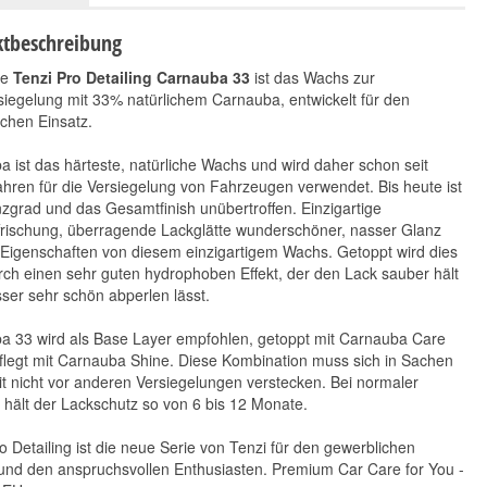
tbeschreibung
ue
Tenzi Pro Detailing Carnauba 33
ist das Wachs zur
iegelung mit 33% natürlichem Carnauba, entwickelt für den
chen Einsatz.
 ist das härteste, natürliche Wachs und wird daher schon seit
ahren für die Versiegelung von Fahrzeugen verwendet. Bis heute ist
zgrad und das Gesamtfinish unübertroffen. Einzigartige
Tenzi Pro Detailing
Tenzi Pro Detailing
frischung, überragende Lackglätte wunderschöner, nasser Glanz
Carnauba Care 700 ml
Carnauba Shine 700
 Eigenschaften von diesem einzigartigem Wachs. Getoppt wird dies
12,90 €
ml
*
ch einen sehr guten hydrophoben Effekt, der den Lack sauber hält
14,90 €
*
18,43 € pro 1 l
er sehr schön abperlen lässt.
21,29 € pro 1 l
a 33 wird als Base Layer empfohlen, getoppt mit Carnauba Care
flegt mit Carnauba Shine. Diese Kombination muss sich in Sachen
t nicht vor anderen Versiegelungen verstecken. Bei normaler
hält der Lackschutz so von 6 bis 12 Monate.
o Detailing ist die neue Serie von Tenzi für den gewerblichen
und den anspruchsvollen Enthusiasten. Premium Car Care for You -