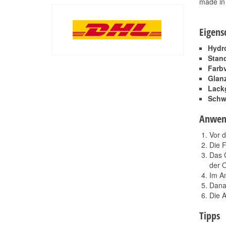
made in
Eigens
Hydr
Stand
Farbv
Glan
Lackg
Schwi
Anwen
Vor d
Die F
Das 
der O
Im An
Dana
Die A
Tipps