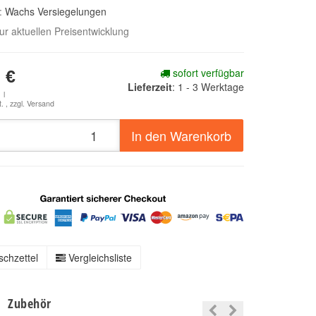
e:
Wachs Versiegelungen
zur aktuellen Preisentwicklung
sofort verfügbar
 €
Lieferzeit
:
1 - 3 Werktage
 l
. , zzgl.
Versand
In den Warenkorb
chzettel
Vergleichsliste
Zubehör