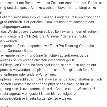
uba schützt am Besten, wenn es Zeit zum Aushärten hat. Daher ist
chtig erst das ganze Auto zu wachsen, bevor man anfängt es zu
ren.
Polieren sollte man sich Zeit lassen. Längeres Polieren erhöht den
grad erheblich. Der perfekte Glanz entsteht erst nachdem das
 abgetragen wurde.
das Wachs gelayert werden soll, sollten zwischen den einzelnen
n mindestens 2 - 3 h Zeit fürs "Anziehen" der ersten Schicht
Collinite No.870
Tenzi Pro Detailing
ben werden.
Fleetwax 473 ml
PC-1 700 ml
28,90 €
16,90 €
as perfekte Finish empfehlen wir Tenzi Pro Detailing Carnauba
*
*
oder Carnauba Shine.
61,10 € pro 1 l
24,14 € pro 1 l
ell empfehlen wir nur dünne Schichten aufzutragen, da der
rprozess bei dickeren Schichten viel schwieriger ist.
er Pflege von Carnauba Versiegelungen ist darauf zu achten nur
oos zu verwenden, die pH-neutral sind. Das gilt auch für z.B.
tenentferner oder andere Vorreiniger.
mpfehlen ausschließlich die Handwäsche, da Waschstraßen je nach
ndeten Borsten eine sehr hohe physische Belastung für die
egelung sind. Hinzu kommt, dass die Chemie in der Waschstraße
g sehr aggressiv eingestellt ist um hier vorzeigbare
gungsergebnisse in sehr kurzer Zeit zu erzielen.