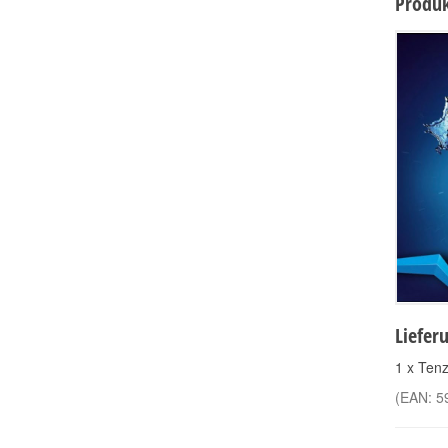
Produk
Liefer
1 x Tenz
(EAN:
5