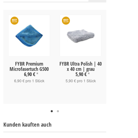
FYBR Premium
FYBR Ultra Polish | 40
Tenzi Pro De
Microfasertuch G500
x 40 cm | grau
Carnauba Car
6,90 €
5,90 €
12,90 
*
*
6,90 € pro 1 Stück
5,90 € pro 1 Stück
18,43 € pro
Kunden kauften auch