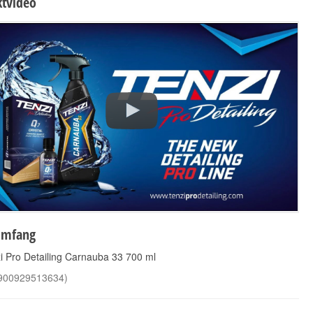
tvideo
umfang
i Pro Detailing Carnauba 33 700 ml
900929513634
)