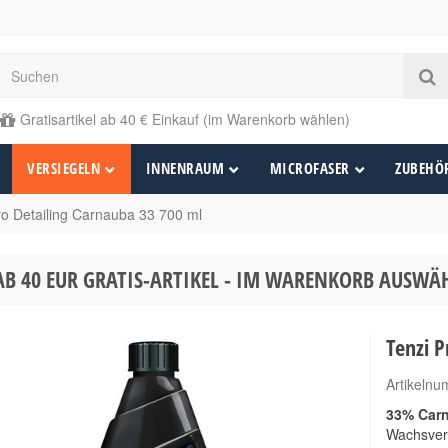
Gratisartikel ab 40 € Einkauf (im Warenkorb wählen)
VERSIEGELN
INNENRAUM
MICROFASER
ZUBEHÖ
ro Detailing Carnauba 33 700 ml
AB 40 EUR GRATIS-ARTIKEL - IM WARENKORB AUSW
Tenzi P
Artikeln
33% Car
Wachsver