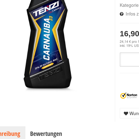
Kategori
Infos 
16,90
24,14 € pro 1
inkl. 19% USt
Wuns
hreibung
Bewertungen