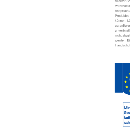
direkter S
Verarbeitu
Anspruch a
Produktes 
können, kö
garantiere
unverbindl
nicht abge
werden. Bi
Handschuhe