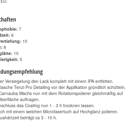
 EU.
chaften
ophobie:
7
zeit:
6
ertiefung:
10
z:
8
lätte:
10
erigkeit:
5
dungsempfehlung
er Versiegelung den Lack komplett mit einem IPA entfetten.
lasche Tenzi Pro Detailing vor der Applikation gründlich schütteln.
Carnauba Wachs nun mit dem Rotationspolierer gleichmäßig auf
berfläche auftragen.
schluss das Coating nun 1 - 3 h trocknen lassen.
ch mit einem weichen Microfasertuch auf Hochglanz polieren.
ushärtzeit beträgt ca 3 - 10 h.