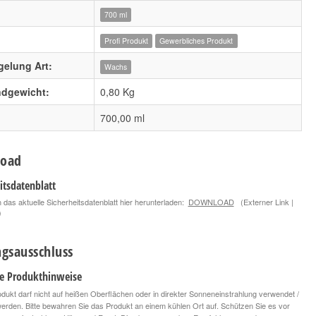
700 ml
Profi Produkt
Gewerbliches Produkt
gelung Art:
Wachs
ndgewicht:
0,80 Kg
700,00 ml
oad
itsdatenblatt
 das aktuelle Sicherheitsdatenblatt hier herunterladen:
DOWNLOAD
(Externer Link |
)
gsausschluss
le Produkthinweise
dukt darf nicht auf heißen Oberflächen oder in direkter Sonneneinstrahlung verwendet /
 werden. Bitte bewahren Sie das Produkt an einem kühlen Ort auf. Schützen Sie es vor