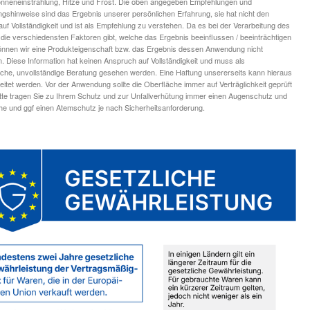
onneneinstrahlung, Hitze und Frost. Die oben angegeben Empfehlungen und
ngshinweise sind das Ergebnis unserer persönlichen Erfahrung, sie hat nicht den
uf Vollständigkeit und ist als Empfehlung zu verstehen. Da es bei der Verarbeitung des
die verschiedensten Faktoren gibt, welche das Ergebnis beeinflussen / beeinträchtigen
nnen wir eine Produkteigenschaft bzw. das Ergebnis dessen Anwendung nicht
n. Diese Information hat keinen Anspruch auf Vollständigkeit und muss als
iche, unvollständige Beratung gesehen werden. Eine Haftung unsererseits kann hieraus
leitet werden. Vor der Anwendung sollte die Oberfläche immer auf Verträglichkeit geprüft
tte tragen Sie zu Ihrem Schutz und zur Unfallverhütung immer einen Augenschutz und
 und ggf einen Atemschutz je nach Sicherheitsanforderung.