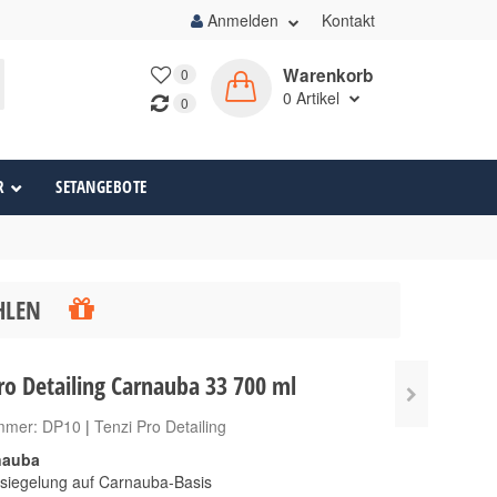
Anmelden
Kontakt
Warenkorb
0
0
Artikel
0
R
SETANGEBOTE
ÄHLEN
ro Detailing Carnauba 33 700 ml
ummer:
DP10
|
Tenzi Pro Detailing
nauba
siegelung auf Carnauba-Basis