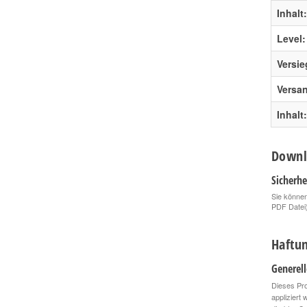
Inhalt:
Level:
Versie
Versa
Inhalt:
Downl
Sicherhe
Sie können
PDF Datei
Haftun
Generel
Dieses Pro
appliziert