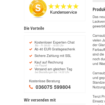
Produk
Das ne
Lackvers
gewerbli
Die Vorteile
Carnauba
vielen J
Kostenloser Experten-Chat
der Glan
Mo - Fr 09:00 - 18:00 Uhr
Ab 40 EUR Gratisgeschenk
Farbauf
sind die
Sichere Zahlung mit SSL
noch dur
Kauf auf Rechnung
und Wass
via Paypal
Versand am gleichen Tag
bei Bestellungen bis 14:00 Uhr
Carnaub
und gep
Kostenlose Beratung
Standzei
036075 599804
Nutzung 
Tenzi Pr
Wir versenden mit
Einsatz 