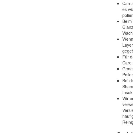
Carna
es wi
polie
Beim 
Glanz
Wachs
Wenn 
Layer
gege
Für d
Care 
Gener
Polie
Bei d
Shamp
Insek
Wir e
verwe
Versi
häufi
Reini