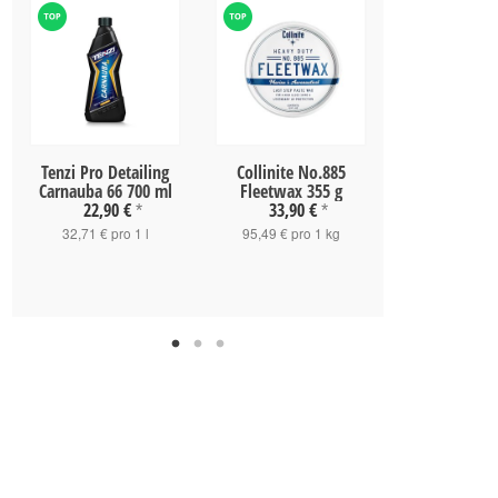
Tenzi Pro Detailing
Collinite No.885
Tenzi Pro De
Carnauba 66 700 ml
Fleetwax 355 g
P14Si Konzen
22,90 €
33,90 €
ml
*
*
14,90 
32,71 € pro 1 l
95,49 € pro 1 kg
21,29 € pro