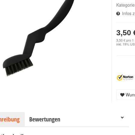
Kategori
Infos 
3,50 
3,50 € pro 1
inkl. 19% USt
Wuns
hreibung
Bewertungen