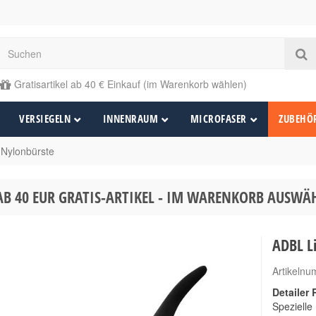
Gratisartikel ab 40 € Einkauf (im Warenkorb wählen)
VERSIEGELN
INNENRAUM
MICROFASER
ZUBEHÖ
 Nylonbürste
AB 40 EUR GRATIS-ARTIKEL - IM WARENKORB AUSW
ADBL Li
Artikeln
Detailer
Spezielle