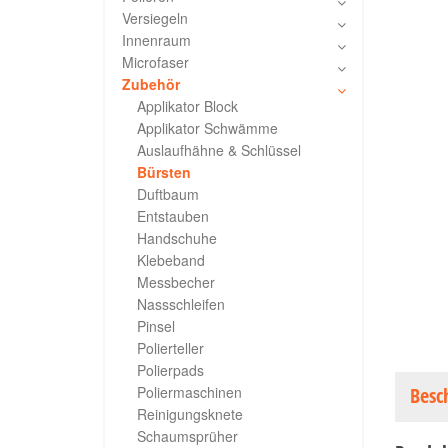
Versiegeln
Innenraum
Microfaser
Zubehör
Applikator Block
Applikator Schwämme
Auslaufhähne & Schlüssel
Bürsten
Duftbaum
Entstauben
Handschuhe
Klebeband
Messbecher
Nassschleifen
Pinsel
Polierteller
Polierpads
Poliermaschinen
Besc
Reinigungsknete
Schaumsprüher