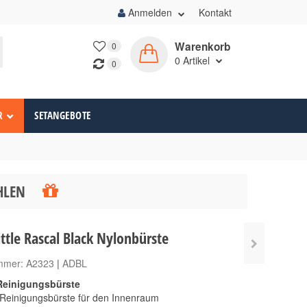
Anmelden
Kontakt
Warenkorb
0
0
Artikel
0
R
SETANGEBOTE
ÄHLEN
ttle Rascal Black Nylonbürste
ummer:
A2323
|
ADBL
 Reinigungsbürste
 Reinigungsbürste für den Innenraum