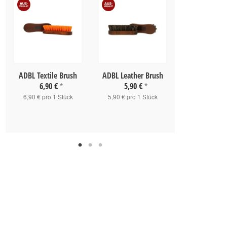
ADBL Textile Brush
ADBL Leather Brush
Koch Che
Winkelwasch
6,90 €
5,90 €
*
*
41,90 
6,90 € pro 1 Stück
5,90 € pro 1 Stück
41,90 € pro 