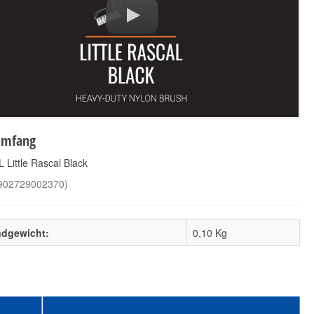
Sibelum Bora Bora
Koch Chemie
Felgenbürste LKW
4,90 €
*
34,90 €
*
4,90 € pro 1 Stück
umfang
34,90 € pro 1 Stück
 Little Rascal Black
902729002370
)
ndgewicht:
0,10 Kg