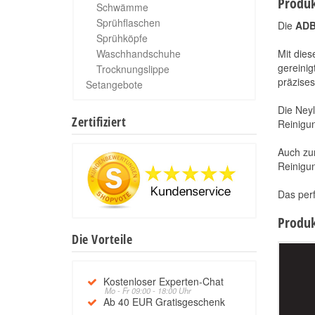
Produk
Schwämme
Sprühflaschen
Die
ADBL
Sprühköpfe
Waschhandschuhe
Mit dies
gereinig
Trocknungslippe
präzises
Setangebote
Die Neyl
Zertifiziert
Reinigu
Auch zum
Reinigu
Das perf
Produk
Die Vorteile
Kostenloser Experten-Chat
Mo - Fr 09:00 - 18:00 Uhr
Ab 40 EUR Gratisgeschenk