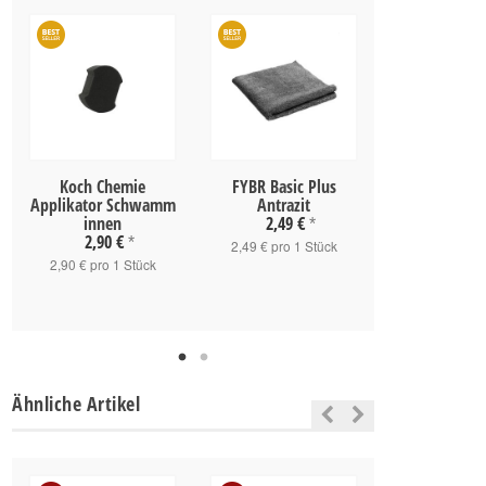
Koch Chemie
FYBR Basic Plus
Koch Chemie 
Applikator Schwamm
Antrazit
Rust Remove
innen
2,49 €
*
2,90 €
*
13,90 
2,49 € pro 1 Stück
2,90 € pro 1 Stück
27,80 € pro
Ähnliche Artikel