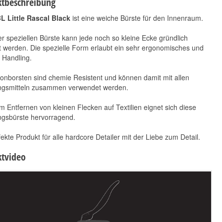
tbeschreibung
 Little Rascal Black
ist eine weiche Bürste für den Innenraum.
er speziellen Bürste kann jede noch so kleine Ecke gründlich
t werden. Die spezielle Form erlaubt ein sehr ergonomisches und
 Handling.
onborsten sind chemie Resistent und können damit mit allen
FYBR Basic Plus
Koch Chemie Reactive
ngsmitteln zusammen verwendet werden.
Antrazit
Rust Remover 500ml
2,49 €
*
 Entfernen von kleinen Flecken auf Textilien eignet sich diese
13,90 €
2,49 € pro 1 Stück
*
ngsbürste hervorragend.
27,80 € pro 1 l
ekte Produkt für alle hardcore Detailer mit der Liebe zum Detail.
tvideo