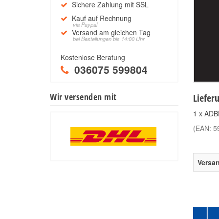
Sichere Zahlung mit SSL
Kauf auf Rechnung
via Paypal
Versand am gleichen Tag
bei Bestellungen bis 14:00 Uhr
Kostenlose Beratung
036075 599804
Wir versenden mit
Liefer
1 x ADBL
(EAN:
5
Versa