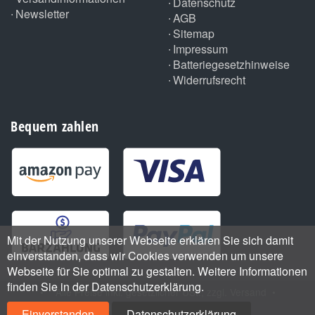
Datenschutz
Newsletter
AGB
Sitemap
Impressum
Batteriegesetzhinweise
Widerrufsrecht
Bequem zahlen
Mit der Nutzung unserer Webseite erklären Sie sich damit
einverstanden, dass wir Cookies verwenden um unsere
Webseite für Sie optimal zu gestalten. Weitere Informationen
finden Sie in der Datenschutzerklärung.
•
*
Alle Preise inkl. gesetzlicher USt., zzgl.
Versand
•
Handmade with
by ThemeArt
Einverstanden
Datenschutzerklärung