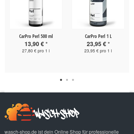
5
CarPro Perl 500 ml
CarPro Perl 1 L
13,90 €
*
23,95 €
*
27,80 € pro 1 l
23,95 € pro 1 l
wasch-shop.de ist dein Online Shop für professionelle