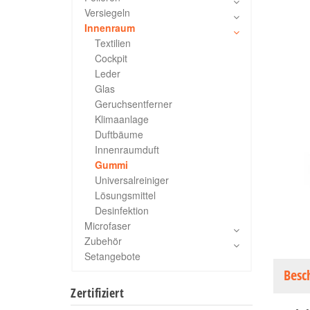
Versiegeln
Innenraum
Textilien
Cockpit
Leder
Glas
Geruchsentferner
Klimaanlage
Duftbäume
Innenraumduft
Gummi
Universalreiniger
Lösungsmittel
Desinfektion
Microfaser
Zubehör
Setangebote
Besc
Zertifiziert