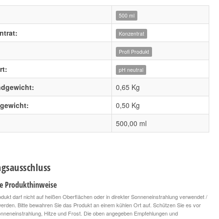
500 ml
trat:
Konzentrat
Profi Produkt
t:
pH neutral
ndgewicht:
0,65 Kg
lgewicht:
0,50
Kg
500,00 ml
gsausschluss
le Produkthinweise
dukt darf nicht auf heißen Oberflächen oder in direkter Sonneneinstrahlung verwendet /
 werden. Bitte bewahren Sie das Produkt an einem kühlen Ort auf. Schützen Sie es vor
onneneinstrahlung, Hitze und Frost. Die oben angegeben Empfehlungen und