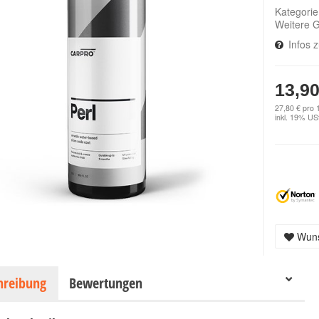
Kategori
Weitere 
Infos 
13,90
27,80 € pro 1
inkl. 19% USt
Wuns
hreibung
Bewertungen