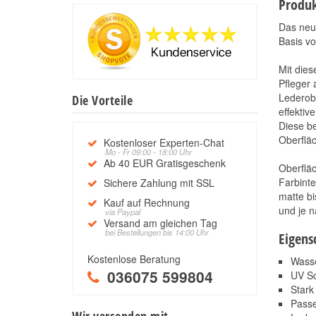
Produk
Das ne
Basis vo
Mit dies
Pfleger 
Lederobe
Die Vorteile
effektiv
Diese be
Oberfläc
Kostenloser Experten-Chat
Mo - Fr 09:00 - 18:00 Uhr
Ab 40 EUR Gratisgeschenk
Oberfläc
Farbinte
Sichere Zahlung mit SSL
matte bi
Kauf auf Rechnung
und je 
via Paypal
Versand am gleichen Tag
bei Bestellungen bis 14:00 Uhr
Eigens
Kostenlose Beratung
Wasse
036075 599804
UV S
Stark
Passe
Wir versenden mit