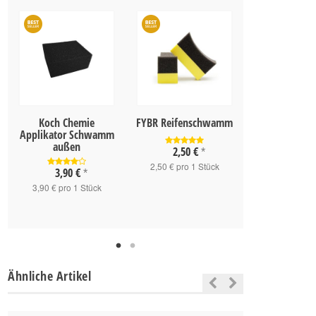
Koch Chemie
FYBR Reifenschwamm
Koch Chemie 
Applikator Schwamm
& Motorpinse
außen
2,50 €
*
8,90 
2,50 € pro 1 Stück
3,90 €
*
8,90 € pro 1
3,90 € pro 1 Stück
Ähnliche Artikel