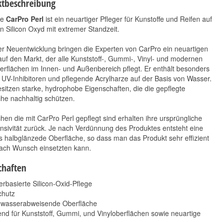
tbeschreibung
ue
CarPro Perl
ist ein neuartiger Pfleger für Kunstoffe und Reifen auf
n Silicon Oxyd mit extremer Standzeit.
er Neuentwicklung bringen die Experten von CarPro ein neuartigen
auf den Markt, der alle Kunststoff-, Gummi-, Vinyl- und modernen
rflächen im Innen- und Außenbereich pflegt. Er enthält besonders
e UV-Inhibitoren und pflegende Acrylharze auf der Basis von Wasser.
Koch Chemie Felgen-
Koch Chemie
sitzen starke, hydrophobe Eigenschaften, die die gepflegte
& Motorpinsel klein
Schmutzradierer
he nachhaltig schützen.
2,90 €
*
8,90 €
*
2,90 € pro 1 Stück
hen die mit CarPro Perl gepflegt sind erhalten ihre ursprüngliche
8,90 € pro 1 Stück
nsivität zurück. Je nach Verdünnung des Produktes entsteht eine
s halbglänzede Oberfläche, so dass man das Produkt sehr effizient
nach Wunsch einsetzten kann.
chaften
rbasierte Silicon-Oxid-Pflege
chutz
 wasserabweisende Oberfläche
nd für Kunststoff, Gummi, und Vinyloberflächen sowie neuartige