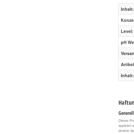
Inhalt:
Konzen
Level:
pH Wer
Versa
Artike
Inhalt:
Haftun
Generel
Dieses Pro
appliziert
direkter S