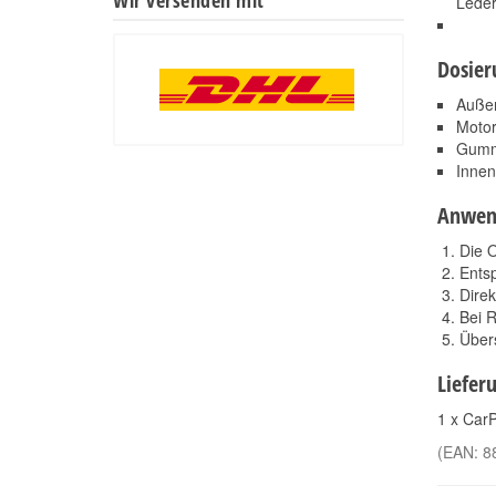
Lede
Dosier
Außen
Motor
Gummi
Innen
Anwen
Die 
Entsp
Direk
Bei 
Über
Liefer
1 x CarP
(EAN:
8