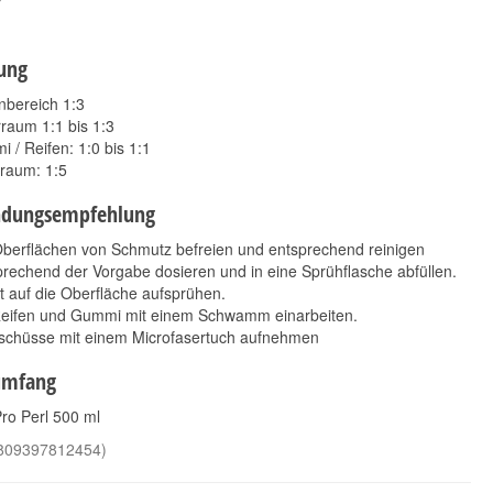
r
ung
bereich 1:3
raum 1:1 bis 1:3
 / Reifen: 1:0 bis 1:1
raum: 1:5
Poorboy's World
ADBL Interior Cleaner
Natural Look 473 ml
500ml
dungsempfehlung
14,90 €
5,60 €
*
*
31,30 € pro 1 l
11,20 € pro 1 l
Oberflächen von Schmutz befreien und entsprechend reinigen
rechend der Vorgabe dosieren und in eine Sprühflasche abfüllen.
t auf die Oberfläche aufsprühen.
Reifen und Gummi mit einem Schwamm einarbeiten.
schüsse mit einem Microfasertuch aufnehmen
umfang
ro Perl 500 ml
809397812454
)