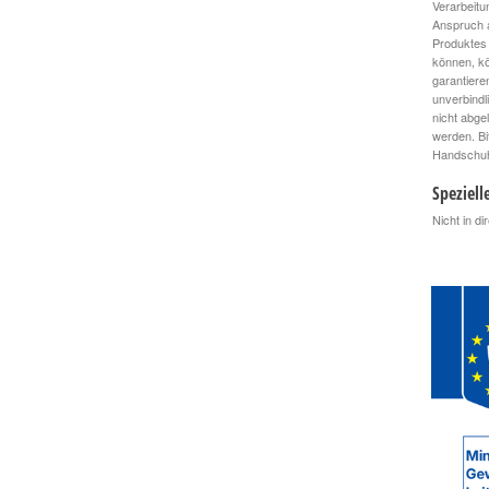
Verarbeitu
Anspruch a
Produktes 
können, kö
garantiere
unverbindl
nicht abge
werden. Bi
Handschuhe
Speziell
Nicht in d