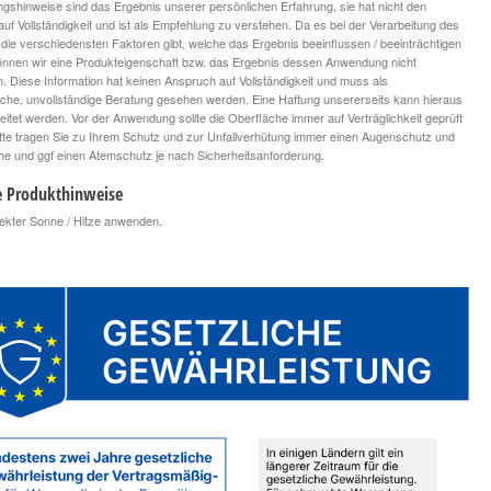
ngshinweise sind das Ergebnis unserer persönlichen Erfahrung, sie hat nicht den
uf Vollständigkeit und ist als Empfehlung zu verstehen. Da es bei der Verarbeitung des
die verschiedensten Faktoren gibt, welche das Ergebnis beeinflussen / beeinträchtigen
nnen wir eine Produkteigenschaft bzw. das Ergebnis dessen Anwendung nicht
n. Diese Information hat keinen Anspruch auf Vollständigkeit und muss als
iche, unvollständige Beratung gesehen werden. Eine Haftung unsererseits kann hieraus
leitet werden. Vor der Anwendung sollte die Oberfläche immer auf Verträglichkeit geprüft
tte tragen Sie zu Ihrem Schutz und zur Unfallverhütung immer einen Augenschutz und
 und ggf einen Atemschutz je nach Sicherheitsanforderung.
e Produkthinweise
irekter Sonne / Hitze anwenden.