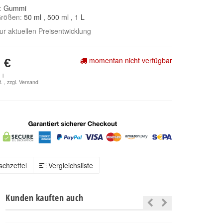
e:
Gummi
Größen:
50 ml
, 500 ml
, 1 L
zur aktuellen Preisentwicklung
momentan nicht verfügbar
 €
 l
. , zzgl.
Versand
chzettel
Vergleichsliste
Kunden kauften auch