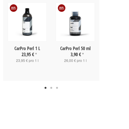
CarPro Perl 1 L
CarPro Perl 50 ml
CleanTech In
Dressing 5
23,95 €
3,90 €
*
*
11,90 
23,95 € pro 1 l
26,00 € pro 1 l
23,80 € pro