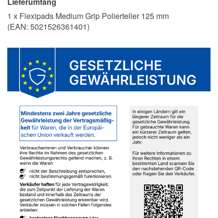
Lieferumfang
1 x Flexipads Medium Grip Polierteller 125 mm
(EAN:
5021526361401
)