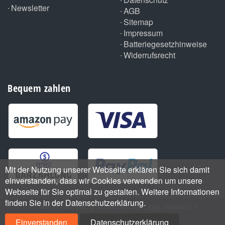
Newsletter
AGB
Sitemap
Impressum
Batteriegesetzhinweise
Widerrufsrecht
Bequem zahlen
Mit der Nutzung unserer Webseite erklären Sie sich damit
einverstanden, dass wir Cookies verwenden um unsere
Webseite für Sie optimal zu gestalten. Weitere Informationen
finden Sie in der Datenschutzerklärung.
•
*
Alle Preise inkl. gesetzlicher USt., zzgl.
Versand
•
Handmade with
by ThemeArt
Einverstanden
Datenschutzerklärung