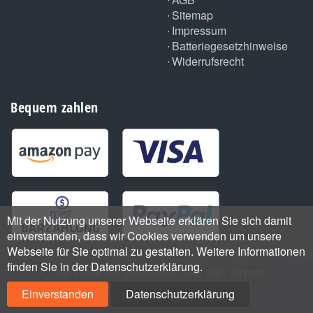
Sitemap
Impressum
Batteriegesetzhinweise
Widerrufsrecht
Bequem zahlen
Mit der Nutzung unserer Webseite erklären Sie sich damit
einverstanden, dass wir Cookies verwenden um unsere
Webseite für Sie optimal zu gestalten. Weitere Informationen
finden Sie in der Datenschutzerklärung.
•
*
Alle Preise inkl. gesetzlicher USt., zzgl.
Versand
•
Handmade with
by ThemeArt
Einverstanden
Datenschutzerklärung
Powered by
JTL-Shop