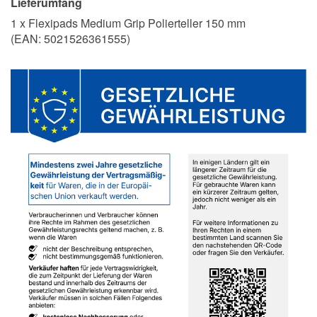
Lieferumfang
1 x Flexipads Medium Grip Polierteller 150 mm
(EAN:
5021526361555
)