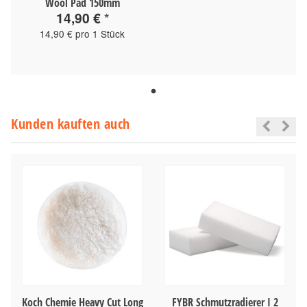
Wool Pad 150mm
14,90 €
*
14,90 € pro 1 Stück
Kunden kauften auch
Ø
Koch Chemie Heavy Cut Long
FYBR Schmutzradierer I 2