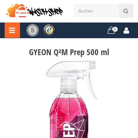
0
GYEON Q²M Prep 500 ml