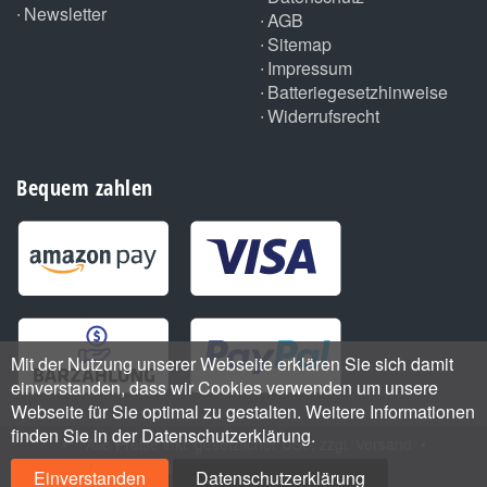
Newsletter
AGB
Sitemap
Impressum
Batteriegesetzhinweise
Widerrufsrecht
Bequem zahlen
Mit der Nutzung unserer Webseite erklären Sie sich damit
einverstanden, dass wir Cookies verwenden um unsere
Webseite für Sie optimal zu gestalten. Weitere Informationen
finden Sie in der Datenschutzerklärung.
•
*
Alle Preise inkl. gesetzlicher USt., zzgl.
Versand
•
Handmade with
by ThemeArt
Einverstanden
Datenschutzerklärung