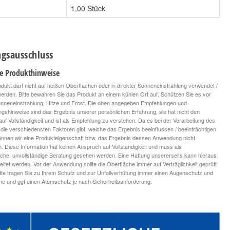
1,00 Stück
gsausschluss
le Produkthinweise
dukt darf nicht auf heißen Oberflächen oder in direkter Sonneneinstrahlung verwendet /
KWAZAR Mercury
KWAZAR Mercury
 werden. Bitte bewahren Sie das Produkt an einem kühlen Ort auf. Schützen Sie es vor
SUPER 360 0,5 L gelb
SUPER 360 Pro 1 L
onneneinstrahlung, Hitze und Frost. Die oben angegeben Empfehlungen und
8,70 €
blau
*
ngshinweise sind das Ergebnis unserer persönlichen Erfahrung, sie hat nicht den
9,90 €
*
8,70 € pro 1 Stück
uf Vollständigkeit und ist als Empfehlung zu verstehen. Da es bei der Verarbeitung des
9,90 € pro 1 Stück
die verschiedensten Faktoren gibt, welche das Ergebnis beeinflussen / beeinträchtigen
nnen wir eine Produkteigenschaft bzw. das Ergebnis dessen Anwendung nicht
n. Diese Information hat keinen Anspruch auf Vollständigkeit und muss als
iche, unvollständige Beratung gesehen werden. Eine Haftung unsererseits kann hieraus
leitet werden. Vor der Anwendung sollte die Oberfläche immer auf Verträglichkeit geprüft
tte tragen Sie zu Ihrem Schutz und zur Unfallverhütung immer einen Augenschutz und
 und ggf einen Atemschutz je nach Sicherheitsanforderung.