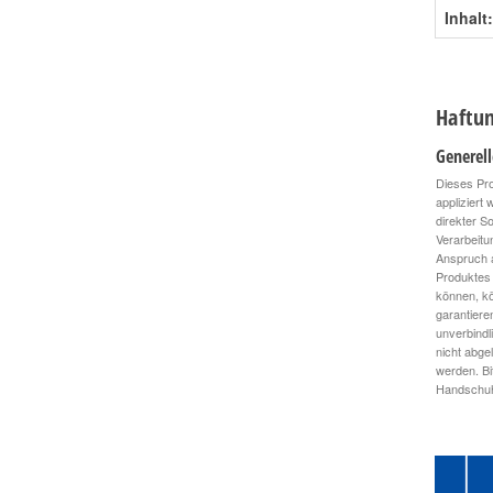
Inhalt:
Haftun
Generel
Dieses Pro
appliziert
direkter S
Verarbeitu
Anspruch a
Produktes 
können, kö
garantiere
unverbindl
nicht abge
werden. Bi
Handschuhe