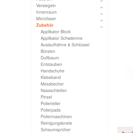
Versiegeln
Innenraum
Microfaser
Zubehör
Applikator Block
Applikator Schwämme
Auslaufhähne & Schlüssel
Bürsten
Duftbaum
Entstauben
Handschuhe
Klebeband
Messbecher
Nassschleifen
Pinsel
Polierteller
Polierpads
Poliermaschinen
Reinigungsknete
Schaumsprüher