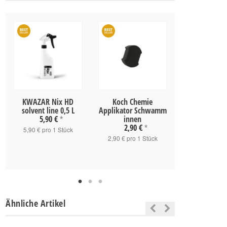
KWAZAR Nix HD
Koch Chemie
Koch Che
solvent line 0,5 L
Applikator Schwamm
Sprühkopf
5,90 €
innen
*
2,90 €
*
4,50 
5,90 € pro 1 Stück
2,90 € pro 1 Stück
4,50 € pro 1
Ähnliche Artikel