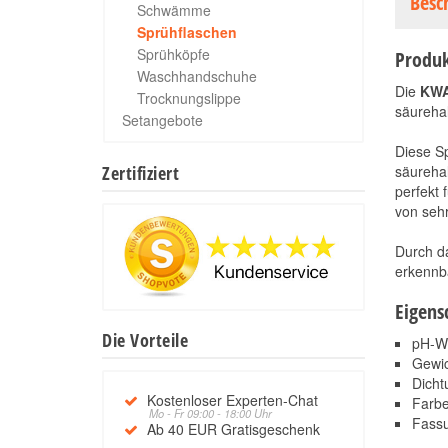
Besc
Schwämme
Sprühflaschen
Sprühköpfe
Produk
Waschhandschuhe
Die
KWA
Trocknungslippe
säurehal
Setangebote
Diese Sp
Zertifiziert
säurehal
perfekt 
von sehr
Durch da
erkennb
Eigens
Die Vorteile
pH-We
Gewic
Dicht
Kostenloser Experten-Chat
Farbe
Mo - Fr 09:00 - 18:00 Uhr
Fassu
Ab 40 EUR Gratisgeschenk