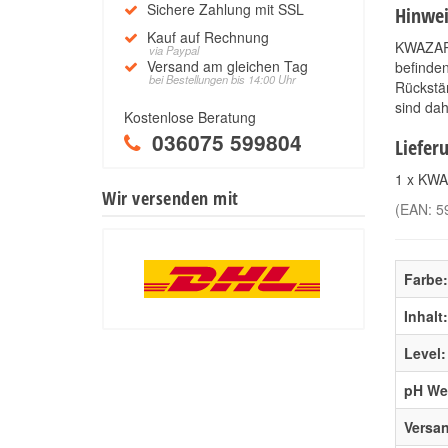
Sichere Zahlung mit SSL
Hinwei
Kauf auf Rechnung
KWAZAR p
via Paypal
Versand am gleichen Tag
befinden
bei Bestellungen bis 14:00 Uhr
Rückstän
sind da
Kostenlose Beratung
036075 599804
Liefer
1 x KWA
Wir versenden mit
(EAN:
5
Farbe:
Inhalt:
Level:
pH Wer
Versa