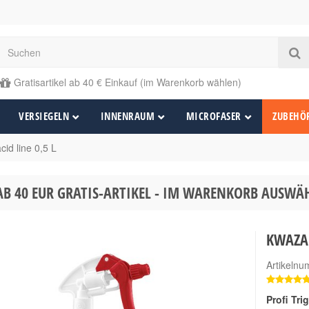
Gratisartikel ab 40 € Einkauf (im Warenkorb wählen)
VERSIEGELN
INNENRAUM
MICROFASER
ZUBEHÖ
id line 0,5 L
AB 40 EUR GRATIS-ARTIKEL - IM WARENKORB AUSW
KWAZAR 
Artikeln
Profi Tri