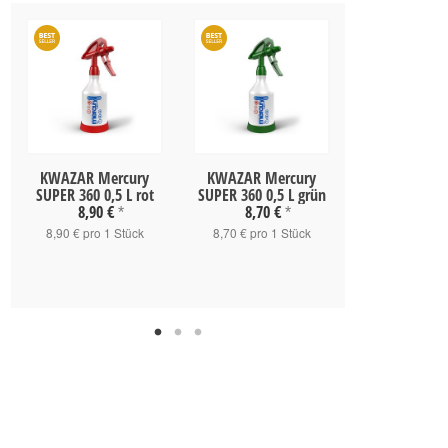
KWAZAR Mercury
KWAZAR Mercury
KWAZAR Me
SUPER 360 0,5 L rot
SUPER 360 0,5 L grün
SUPER 360 Pr
8,90 €
8,70 €
blau
*
*
8,69 
8,90 € pro 1 Stück
8,70 € pro 1 Stück
8,69 € pro 1