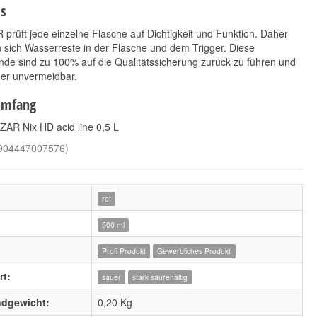
s
rüft jede einzelne Flasche auf Dichtigkeit und Funktion. Daher
 sich Wasserreste in der Flasche und dem Trigger. Diese
de sind zu 100% auf die Qualitätssicherung zurück zu führen und
her unvermeidbar.
umfang
ZAR Nix HD acid line 0,5 L
KWAZAR Mercury
Koch Chemie Pol Star
904447007576
)
SUPER 360 1 L orange
1L
6,90 €
*
10,90 €
6,90 € pro 1 Stück
*
10,90 € pro 1 l
rot
500 ml
Profi Produkt
Gewerbliches Produkt
t:
sauer
stark säurehaltig
ndgewicht:
0,20 Kg