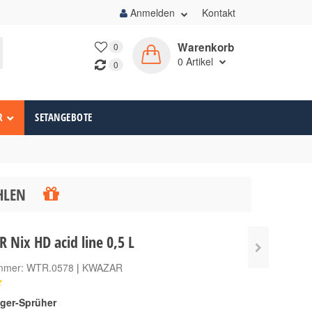
Anmelden
Kontakt
Warenkorb
0
0
Artikel
0
R
SETANGEBOTE
ÄHLEN
Nix HD acid line 0,5 L
ummer:
WTR.0578
|
KWAZAR
gger-Sprüher