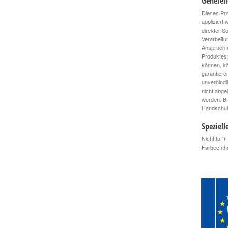
Generel
Dieses Pro
appliziert
direkter S
Verarbeitu
Anspruch a
Produktes 
können, kö
garantiere
unverbindl
nicht abge
werden. Bi
Handschuhe
Speziell
Nicht fuÌˆ
Farbechthe