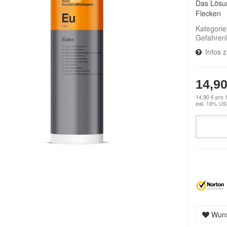
Das Lösun
Flecken
Kategori
Gefahren
Infos 
14,90
14,90 € pro 1
inkl. 19% USt
Wuns