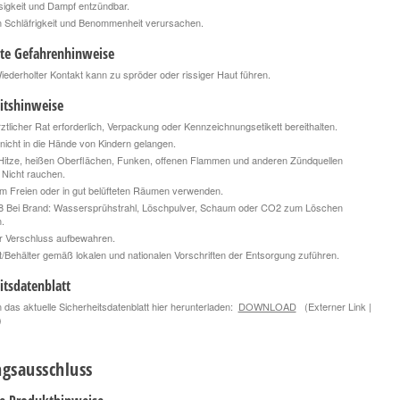
igkeit und Dampf entzündbar.
 Schläfrigkeit und Benommenheit verursachen.
rte Gefahrenhinweise
derholter Kontakt kann zu spröder oder rissiger Haut führen.
itshinweise
rztlicher Rat erforderlich, Verpackung oder Kennzeichnungsetikett bereithalten.
nicht in die Hände von Kindern gelangen.
Hitze, heißen Oberflächen, Funken, offenen Flammen und anderen Zündquellen
. Nicht rauchen.
m Freien oder in gut belüfteten Räumen verwenden.
 Bei Brand: Wassersprühstrahl, Löschpulver, Schaum oder CO2 zum Löschen
.
r Verschluss aufbewahren.
t/Behälter gemäß lokalen und nationalen Vorschriften der Entsorgung zuführen.
itsdatenblatt
 das aktuelle Sicherheitsdatenblatt hier herunterladen:
DOWNLOAD
(Externer Link |
)
gsausschluss