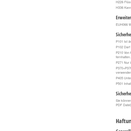
H226 Flüss
H336 Kann
Erweite
EUH066 Wie
Sicherhe
P101 Ist ä
P102 Darf 
P210 Von 
fernhalten
P271 Nur i
P370+P378
verwenden
P405 Unte
P501 Inhal
Sicherhe
Sie können
PDF Datei
Haftun