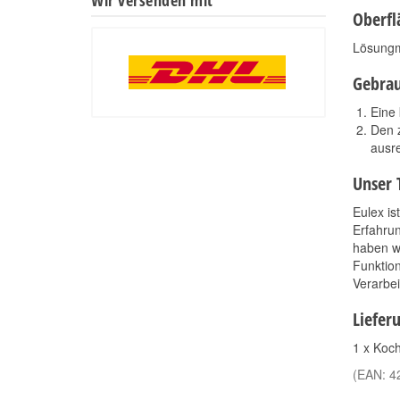
Oberfl
Lösungm
Gebra
Eine 
Den 
ausr
Unser 
Eulex is
Erfahrun
haben wi
Funktion
Verarbei
Liefer
1 x Koc
(EAN:
4