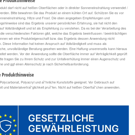
le Produkthinweise
dukt darf nicht auf heißen Oberflächen oder in direkter Sonneneinstrahlung verwendet /
 werden. Bitte bewahren Sie das Produkt an einem kühlen Ort auf. Schützen Sie es vor
onneneinstrahlung, Hitze und Frost. Die oben angegeben Empfehlungen und
ngshinweise sind das Ergebnis unserer persönlichen Erfahrung, sie hat nicht den
uf Vollständigkeit und ist als Empfehlung zu verstehen. Da es bei der Verarbeitung des
die verschiedensten Faktoren gibt, welche das Ergebnis beeinflussen / beeinträchtigen
nnen wir eine Produkteigenschaft bzw. das Ergebnis dessen Anwendung nicht
n. Diese Information hat keinen Anspruch auf Vollständigkeit und muss als
iche, unvollständige Beratung gesehen werden. Eine Haftung unsererseits kann hieraus
leitet werden. Vor der Anwendung sollte die Oberfläche immer auf Verträglichkeit geprüft
tte tragen Sie zu Ihrem Schutz und zur Unfallverhütung immer einen Augenschutz und
 und ggf einen Atemschutz je nach Sicherheitsanforderung.
e Produkthinweise
r Polycarbonat, Polyacryl und aÌˆhnliche Kunststoffe geeignet. Vor Gebrauch auf
it und MaterialvertraÌˆglichkeit pruÌˆfen. Nicht auf heißen OberflaÌˆchen anwenden.