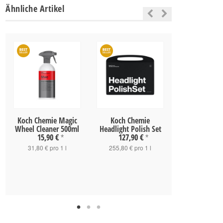
Ähnliche Artikel
Koch Chemie Magic
Koch Chemie
Koch Chemie 
Wheel Cleaner 500ml
Headlight Polish Set
& Finish P6.
15,90 €
127,90 €
18,90 
*
*
31,80 € pro 1 l
255,80 € pro 1 l
75,60 € pro