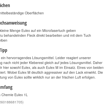
ächen
ittelbeständige Oberflächen
uchsanweisung
kleine Menge Eulex auf ein Microfasertuch geben
zu behandelnden Fleck direkt bearbeiten und mit dem Tuch
eiben
Tipp
t ein hervorragendes Lösungsmittel. Leider reagiert unserer
Koch Chemie Lack-
Koch Chemie Reactive
g nach nicht jeder Kleberest gleich auf jedes Lösungsmittel. Daher
Polish violett P2.03 1
Rust Remover 500ml
L
r hier sowohl Eulex, als auch Eulex M im Einsatz. Eines von beiden
13,90 €
iert. Wobei Eulex M deutlich aggressiver auf den Lack einwirkt. Die
*
18,90 €
*
tung von Eulex sollte wirklich nur an der frischen Luft erfolgen.
27,80 € pro 1 l
18,90 € pro 1 l
umfang
h Chemie Eulex 1L
260188681705
)