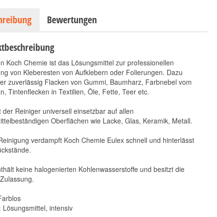
hreibung
Bewertungen
tbeschreibung
n Koch Chemie ist das Lösungsmittel zur professionellen
ung von Kleberesten von Aufklebern oder Folierungen. Dazu
t er zuverlässig Flacken von Gummi, Baumharz, Farbnebel vom
n, Tintenflecken in Textilien, Öle, Fette, Teer etc.
t der Reiniger universell einsetzbar auf allen
ttelbeständigen Oberflächen wie Lacke, Glas, Keramik, Metall.
Koch Chemie Eulex M
Koch Chemie Allround
1L
Surface Cleaner 500ml
Reinigung verdampft Koch Chemie Eulex schnell und hinterlässt
23,90 €
*
ückstände.
8,10 €
23,90 € pro 1 l
*
16,20 € pro 1 l
thält keine halogenierten Kohlenwasserstoffe und besitzt die
-Zulassung.
arblos
:
Lösungsmittel, intensiv