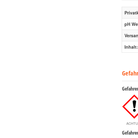
Priva
pH Wer
Versa
Inhalt:
Gefah
Gefahre
ACHT
Gefahre