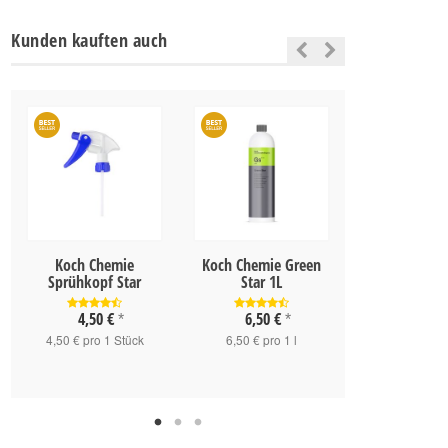
Kunden kauften auch
Koch Chemie
Koch Chemie Green
Koch Chemie 
Sprühkopf Star
Star 1L
1L
4,50 €
6,50 €
10,90 
*
*
4,50 € pro 1 Stück
6,50 € pro 1 l
10,90 € pro