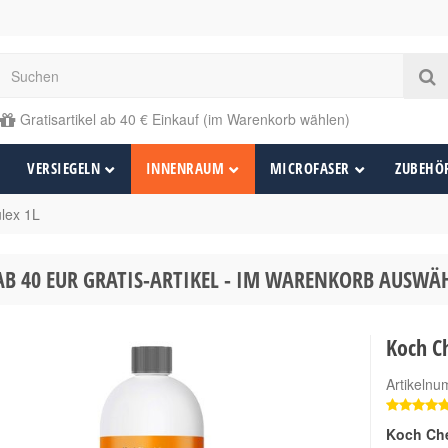
Gratisartikel ab 40 € Einkauf (im Warenkorb wählen)
VERSIEGELN
INNENRAUM
MICROFASER
ZUBEHÖ
lex 1L
AB 40 EUR GRATIS-ARTIKEL - IM WARENKORB AUSW
Koch C
Artikeln
Koch Ch