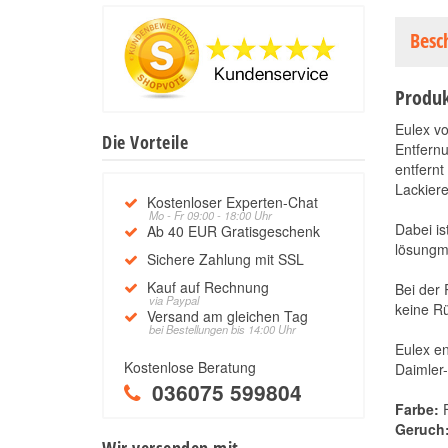
Besc
Produk
Eulex vo
Die Vorteile
Entfern
entfern
Lackiere
Kostenloser Experten-Chat
Mo - Fr 09:00 - 18:00 Uhr
Dabei is
Ab 40 EUR Gratisgeschenk
lösungmi
Sichere Zahlung mit SSL
Kauf auf Rechnung
Bei der 
via Paypal
keine R
Versand am gleichen Tag
bei Bestellungen bis 14:00 Uhr
Eulex en
Kostenlose Beratung
Daimler
036075 599804
Farbe:
F
Geruch
Wir versenden mit