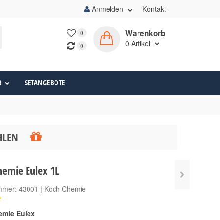
Anmelden
Kontakt
Warenkorb
0
0
Artikel
0
R
SETANGEBOTE
ÄHLEN
hemie Eulex 1L
ummer:
43001
|
Koch Chemie
emie Eulex