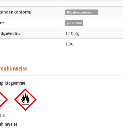
tkundenkonform:
Privatkundenkonform
t:
pH neutral
ndgewicht:
1,10 Kg
1,00 l
renhinweise
npiktogramme
UNG
nhinweise