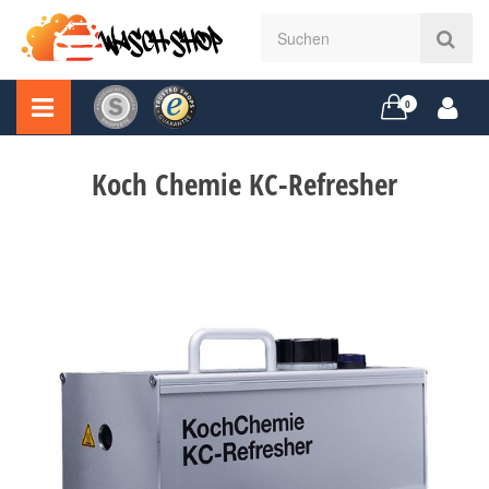
0
Koch Chemie KC-Refresher