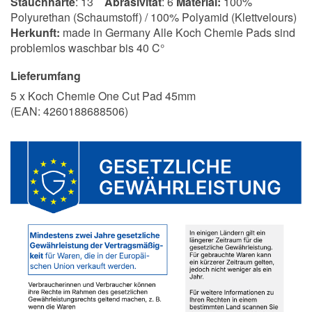
Stauchhärte
: 13
Abrasivität
: 6
Material:
100%
Polyurethan (Schaumstoff) / 100% Polyamid (Klettvelours)
Herkunft:
made in Germany Alle Koch Chemie Pads sind
problemlos waschbar bis 40 C°
Lieferumfang
5 x Koch Chemie One Cut Pad 45mm
(EAN:
4260188688506
)