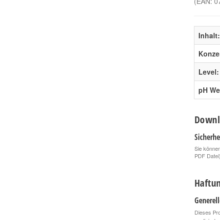
(EAN:
0
Inhalt:
Konzen
Level:
pH Wer
Downl
Sicherhe
Sie können
PDF Datei
Haftun
Generel
Dieses Pro