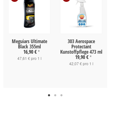
Meguiars Ultimate
303 Aerospace
303 Interior 
Black 355ml
Protectant
473 m
16,90 €
Kunstoffpflege 473 ml
14,90 
*
19,90 €
*
47,61 € pro 1 l
31,50 € pro
42,07 € pro 1 l