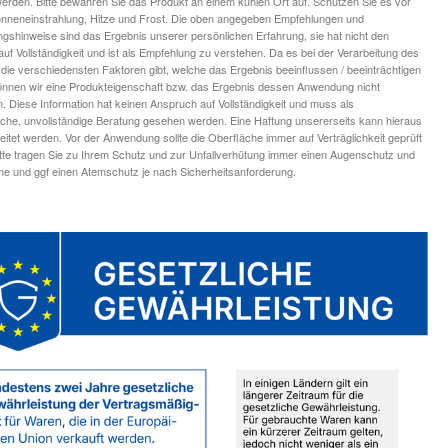
 werden. Bitte bewahren Sie das Produkt an einem kühlen Ort auf. Schützen Sie es vor
onneneinstrahlung, Hitze und Frost. Die oben angegeben Empfehlungen und
ngshinweise sind das Ergebnis unserer persönlichen Erfahrung, sie hat nicht den
uf Vollständigkeit und ist als Empfehlung zu verstehen. Da es bei der Verarbeitung des
die verschiedensten Faktoren gibt, welche das Ergebnis beeinflussen / beeinträchtigen
nnen wir eine Produkteigenschaft bzw. das Ergebnis dessen Anwendung nicht
n. Diese Information hat keinen Anspruch auf Vollständigkeit und muss als
iche, unvollständige Beratung gesehen werden. Eine Haftung unsererseits kann hieraus
leitet werden. Vor der Anwendung sollte die Oberfläche immer auf Verträglichkeit geprüft
tte tragen Sie zu Ihrem Schutz und zur Unfallverhütung immer einen Augenschutz und
 und ggf einen Atemschutz je nach Sicherheitsanforderung.