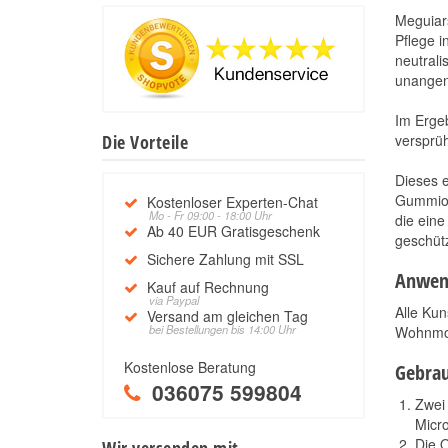
Meguiars
Pflege i
neutrali
unange
Im Ergeb
Die Vorteile
versprüh
Dieses e
Gummiobe
Kostenloser Experten-Chat
Mo - Fr 09:00 - 18:00 Uhr
die eine
Ab 40 EUR Gratisgeschenk
geschütz
Sichere Zahlung mit SSL
Anwen
Kauf auf Rechnung
via Paypal
Alle Kun
Versand am gleichen Tag
bei Bestellungen bis 14:00 Uhr
Wohnmob
Kostenlose Beratung
Gebra
036075 599804
Zwei 
Micr
Die 
Wir versenden mit