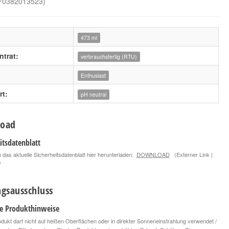
70382013523
)
473 ml
trat:
verbrauchsfertig (RTU)
Enthusiast
t:
pH neutral
oad
itsdatenblatt
 das aktuelle Sicherheitsdatenblatt hier herunterladen:
DOWNLOAD
(Externer Link |
)
gsausschluss
le Produkthinweise
dukt darf nicht auf heißen Oberflächen oder in direkter Sonneneinstrahlung verwendet /