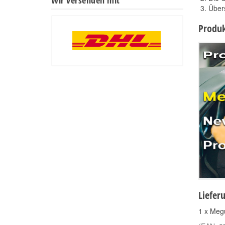
Über
Produk
Liefer
1 x Meg