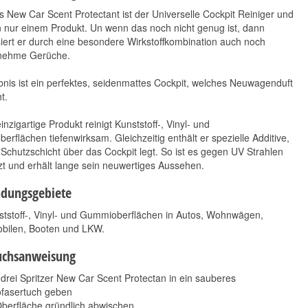
 New Car Scent Protectant ist der Universelle Cockpit Reiniger und
n nur einem Produkt. Un wenn das noch nicht genug ist, dann
siert er durch eine besondere Wirkstoffkombination auch noch
nehme Gerüche.
nis ist ein perfektes, seidenmattes Cockpit, welches Neuwagenduft
t.
Koch Chemie Green
Koch Chemie Eulex 1L
Star Gs | Set ADW
inzigartige Produkt reinigt Kunststoff-, Vinyl- und
31,15 €
*
14,90 €
*
rflächen tiefenwirksam. Gleichzeitig enthält er spezielle Additive,
31,15 € pro l
14,90 € pro 1 l
 Schutzschicht über das Cockpit legt. So ist es gegen UV Strahlen
t und erhält lange sein neuwertiges Aussehen.
dungsgebiete
ststoff-, Vinyl- und Gummioberflächen in Autos, Wohnwägen,
ilen, Booten und LKW.
uchsanweisung
drei Spritzer New Car Scent Protectan in ein sauberes
ofasertuch geben
Oberfläche gründlich abwischen