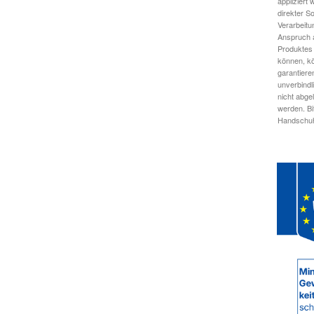
appliziert
direkter S
Verarbeitu
Anspruch a
Produktes 
können, kö
garantiere
unverbindl
nicht abge
werden. Bi
Handschuhe