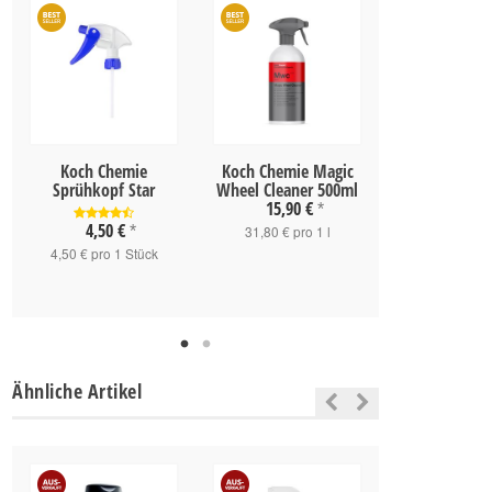
Koch Chemie
Koch Chemie Magic
Koch Chemie
Sprühkopf Star
Wheel Cleaner 500ml
Star Gs | S
15,90 €
31,15 
*
4,50 €
*
31,80 € pro 1 l
31,15 € pr
4,50 € pro 1 Stück
Ähnliche Artikel