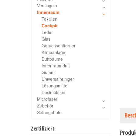
Versiegeln
Innenraum
Textilien
Cockpit
Leder
Glas
Geruchsentferner
Klimaanlage
Duftbäume
Innenraumduft
Gummi
Universalreiniger
Lösungsmittel
Desinfektion
Microfaser
Zubehör
Setangebote
Besc
Zertifiziert
Produk