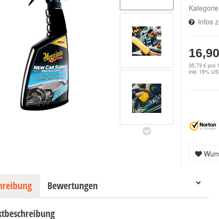
Kategori
Infos 
16,90
35,73 € pro 1
inkl. 19% USt
Wuns
hreibung
Bewertungen
tbeschreibung