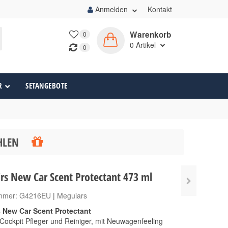
Anmelden
Kontakt
Warenkorb
0
0
Artikel
0
R
SETANGEBOTE
ÄHLEN
rs New Car Scent Protectant 473 ml
ummer:
G4216EU
|
Meguiars
 New Car Scent Protectant
ockpit Pfleger und Reiniger, mit Neuwagenfeeling