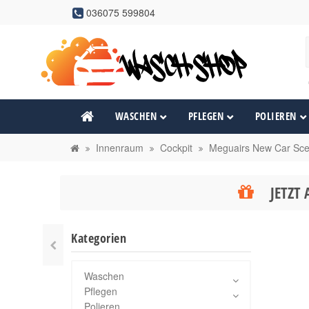
036075 599804
WASCHEN
PFLEGEN
POLIEREN
Innenraum
Cockpit
Meguairs New Car Scen
JETZT 
Kategorien
Waschen
Pflegen
Polieren