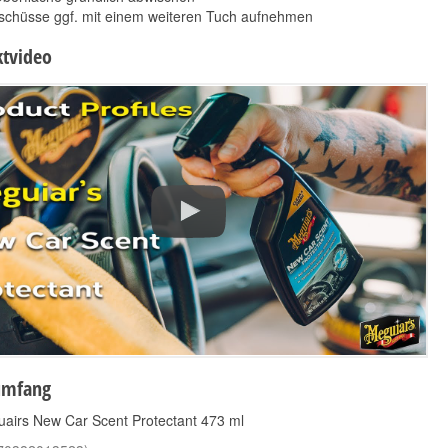
schüsse ggf. mit einem weiteren Tuch aufnehmen
tvideo
ADBL Interior QD
Meguiars Endurance
500ml
Tire Gel Reifengel 473
10,50 €
ml
*
21,00 € pro 1 l
17,90 €
*
37,84 € pro 1 l
umfang
uairs New Car Scent Protectant 473 ml