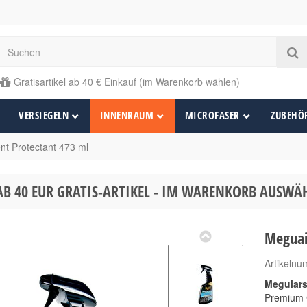
Gratisartikel ab 40 € Einkauf (im Warenkorb wählen)
VERSIEGELN
INNENRAUM
MICROFASER
ZUBEHÖ
t Protectant 473 ml
AB 40 EUR GRATIS-ARTIKEL - IM WARENKORB AUSW
Meguai
Artikeln
Meguiars
Premium C