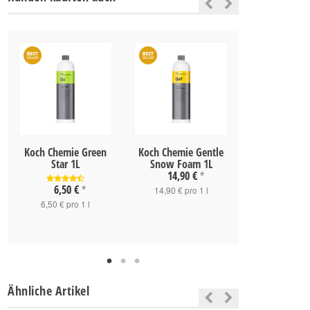
Koch Chemie Green
Koch Chemie Gentle
Koch Che
Star 1L
Snow Foam 1L
Applikator 
14,90 €
innen
*
2,90 
6,50 €
*
14,90 € pro 1 l
2,90 € pro 1
6,50 € pro 1 l
Ähnliche Artikel