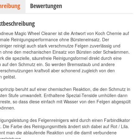
hreibung
Bewertungen
tbeschreibung
ndneue Magic Wheel Cleaner ist die Antwort von Koch Chemie auf
imale Reinigungsperformance ohne Bürsteneinsatz. Der
iniger reinigt auch stark verschmutze Felgen zuverlässig und
ch ohne den mechanischen Einsatz von Bürsten oder Schwämmen.
rk die spezielle, säurefreie Reinigungsformel direkt durch eine
n auf den Schmutz ein. So werden Bremsstaub und andere
erschmutzungen kraftvoll aber schonend zugleich von den
n gelöst.
prinzip beruht auf einer chemischen Reaktion, die den Schmutz in
sten Stufe umwandelt. Enthaltene Spezial-Tenside umhüllen dann
reste, so dass diese einfach mit Wasser von den Felgen abgespült
können.
igungsleistung des Felgenreinigers wird durch einen Farbindikator
. Die Farbe des Reinigungsmittels ändert sich dabei auf Rot / Lila.
nnt man die ablaufende Reaktion und die damit verbundene
gsleistung.