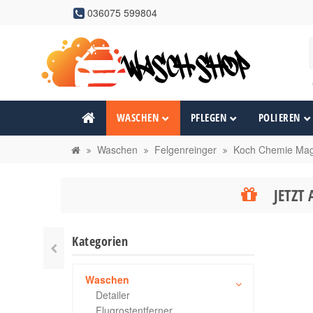
036075 599804
WASCHEN
PFLEGEN
POLIEREN
Waschen
Felgenreinger
Koch Chemie Mag
JETZT 
Kategorien
Waschen
Detailer
Flugrostentferner