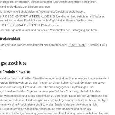
rztlicher Rat erforderlich, Verpackung oder Kennzeichnungsetikett bereithalten.
nicht in die Hände von Kindern gelangen.
tzhandschuhe/Schutzkleidung/Augenschutz/Gesichtsschutz tragen.
+P338 BEI KONTAKT MIT DEN AUGEN: Einige Minuten lang behutsam mit Wasser
entuell vorhandene Kontaktlinsen nach Möglichkeit entfernen. Weiter spülen.
ort GIFTINFORMATIONSZENTRUM/Arzt anrufen.
t/Behälter gemäß lokalen und nationalen Vorschriften der Entsorgung zuführen.
itsdatenblatt
 das aktuelle Sicherheitsdatenblatt hier herunterladen:
DOWNLOAD
(Externer Link |
)
gsausschluss
le Produkthinweise
dukt darf nicht auf heißen Oberflächen oder in direkter Sonneneinstrahlung verwendet /
 werden. Bitte bewahren Sie das Produkt an einem kühlen Ort auf. Schützen Sie es vor
onneneinstrahlung, Hitze und Frost. Die oben angegeben Empfehlungen und
ngshinweise sind das Ergebnis unserer persönlichen Erfahrung, sie hat nicht den
uf Vollständigkeit und ist als Empfehlung zu verstehen. Da es bei der Verarbeitung des
die verschiedensten Faktoren gibt, welche das Ergebnis beeinflussen / beeinträchtigen
nnen wir eine Produkteigenschaft bzw. das Ergebnis dessen Anwendung nicht
n. Diese Information hat keinen Anspruch auf Vollständigkeit und muss als
iche, unvollständige Beratung gesehen werden. Eine Haftung unsererseits kann hieraus