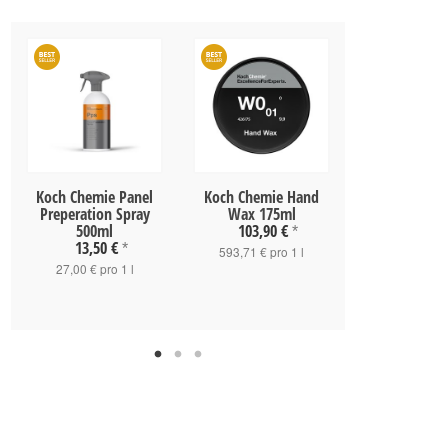
Koch Chemie Panel
Koch Chemie Hand
Koch Chemie
Preperation Spray
Wax 175ml
Sealant 5
500ml
103,90 €
*
13,50 €
*
29,60 
593,71 € pro 1 l
27,00 € pro 1 l
59,20 € pro