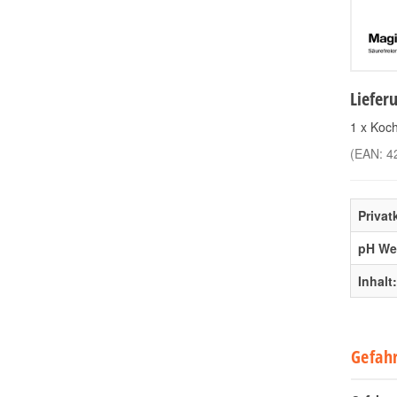
Liefer
1 x Koc
(EAN:
4
Priva
pH Wer
Inhalt:
Gefah