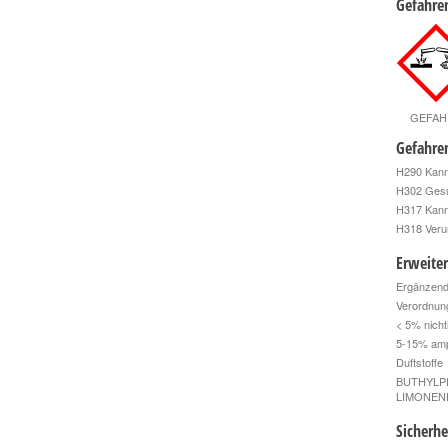
Gefahre
GEFAH
Gefahre
H290 Kann 
H302 Gesu
H317 Kann 
H318 Veru
Erweite
Ergänzend
Verordnun
< 5% nicht
5-15% amp
Duftstoffe
BUTHYLP
LIMONEN
Sicherhe