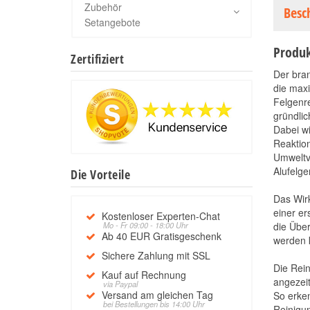
Zubehör
Besc
Setangebote
Produk
Zertifiziert
Der bra
die max
Felgenre
gründli
Dabei wi
Reaktio
Umweltv
Alufelge
Die Vorteile
Das Wirk
einer er
Kostenloser Experten-Chat
Mo - Fr 09:00 - 18:00 Uhr
die Über
Ab 40 EUR Gratisgeschenk
werden 
Sichere Zahlung mit SSL
Die Rein
Kauf auf Rechnung
angezeit
via Paypal
Versand am gleichen Tag
So erke
bei Bestellungen bis 14:00 Uhr
Reinigun