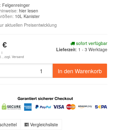
e:
Felgenreinger
hinweise:
hier lesen
Größen:
10L Kanister
zur aktuellen Preisentwicklung
sofort verfügbar
 €
Lieferzeit
:
1 - 3 Werktage
 l
. , zzgl.
Versand
In den Warenkorb
chzettel
Vergleichsliste