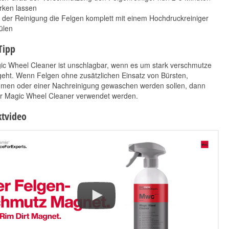
rken lassen
der Reinigung die Felgen komplett mit einem Hochdruckreiniger
ülen
Tipp
ic Wheel Cleaner ist unschlagbar, wenn es um stark verschmutze
eht. Wenn Felgen ohne zusätzlichen Einsatz von Bürsten,
en oder einer Nachreinigung gewaschen werden sollen, dann
der Magic Wheel Cleaner verwendet werden.
Koch Chemie
Koch Chemie Heavy
Autoshampoo 11kg
Cut H8.02 250ml
tvideo
29,80 €
15,30 €
*
*
2,71 € pro 1 kg
61,20 € pro 1 l