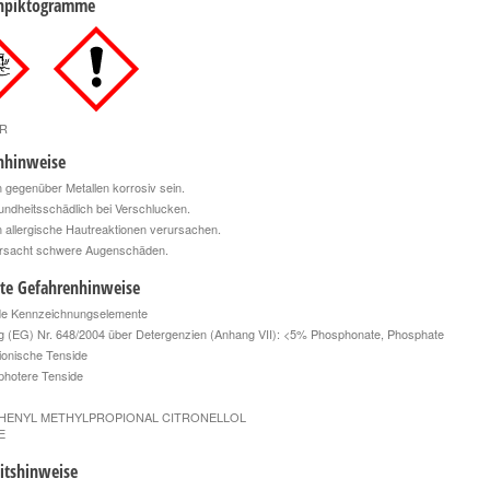
npiktogramme
R
nhinweise
gegenüber Metallen korrosiv sein.
ndheitsschädlich bei Verschlucken.
allergische Hautreaktionen verursachen.
rsacht schwere Augenschäden.
rte Gefahrenhinweise
e Kennzeichnungselemente
g (EG) Nr. 648/2004 über Detergenzien (Anhang VII): <5% Phosphonate, Phosphate
ionische Tenside
hotere Tenside
HENYL METHYLPROPIONAL CITRONELLOL
E
itshinweise