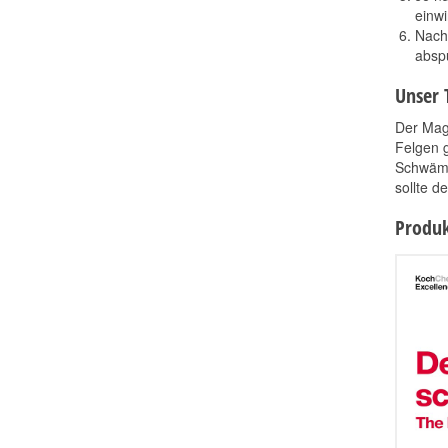
einwi
Nach 
absp
Unser 
Der Mag
Felgen g
Schwämm
sollte 
Produk