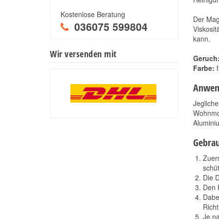
Kostenlose Beratung
Der Magi
036075 599804
Viskosit
kann.
Wir versenden mit
Geruch
Farbe:
f
Anwen
Jeglich
Wohnmob
Aluminiu
Gebra
Zuers
schüt
Die D
Den F
Dabei
Rich
Je n