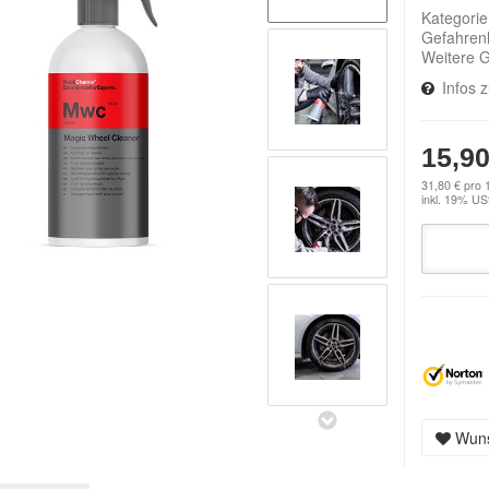
Kategori
Gefahren
Weitere 
Infos 
15,90
31,80 € pro 1
inkl. 19% USt
Wuns