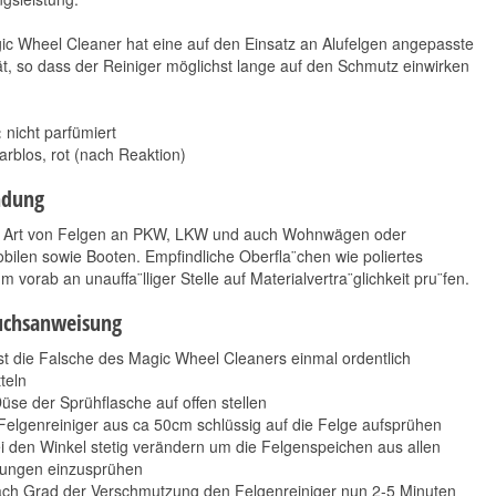
c Wheel Cleaner hat eine auf den Einsatz an Alufelgen angepasste
ät, so dass der Reiniger möglichst lange auf den Schmutz einwirken
:
nicht parfümiert
arblos, rot (nach Reaktion)
dung
e Art von Felgen an PKW, LKW und auch Wohnwägen oder
Koch Chemie Reactive
Koch Chemie Insect &
ilen sowie Booten. Empfindliche Oberfla¨chen wie poliertes
Rust Remover 500ml
Dirt Remover 750ml
m vorab an unauffa¨lliger Stelle auf Materialvertra¨glichkeit pru¨fen.
13,90 €
10,90 €
*
*
uchsanweisung
27,80 € pro 1 l
14,53 € pro 1 l
t die Falsche des Magic Wheel Cleaners einmal ordentlich
teln
üse der Sprühflasche auf offen stellen
elgenreiniger aus ca 50cm schlüssig auf die Felge aufsprühen
 den Winkel stetig verändern um die Felgenspeichen aus allen
tungen einzusprühen
ach Grad der Verschmutzung den Felgenreiniger nun 2-5 Minuten