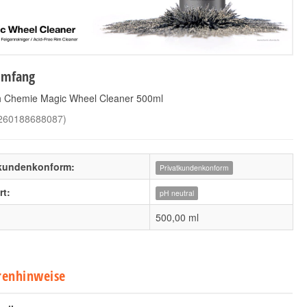
umfang
h Chemie Magic Wheel Cleaner 500ml
260188688087
)
tkundenkonform:
Privatkundenkonform
t:
pH neutral
500,00 ml
renhinweise