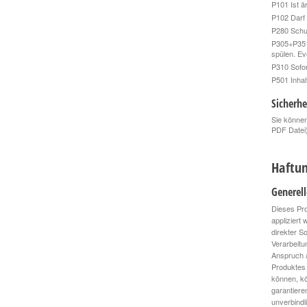
P101 Ist ä
P102 Darf 
P280 Schu
P305+P351
spülen. Ev
P310 Sof
P501 Inhal
Sicherhe
Sie können
PDF Datei
Haftun
Generel
Dieses Pro
appliziert
direkter S
Verarbeitu
Anspruch a
Produktes 
können, kö
garantiere
unverbindl