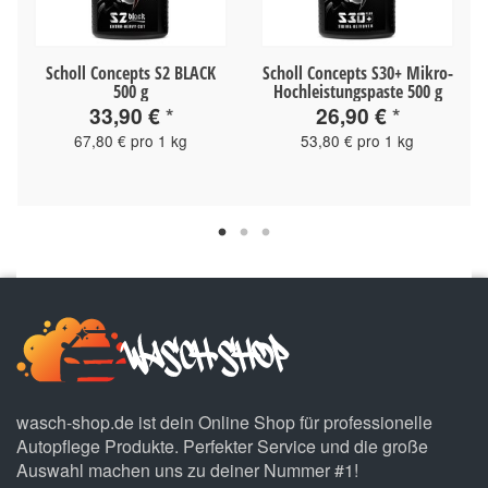
Scholl Concepts S2 BLACK
Scholl Concepts S30+ Mikro-
500 g
Hochleistungspaste 500 g
33,90 €
*
26,90 €
*
67,80 € pro 1 kg
53,80 € pro 1 kg
wasch-shop.de ist dein Online Shop für professionelle
Autopflege Produkte. Perfekter Service und die große
Auswahl machen uns zu deiner Nummer #1!