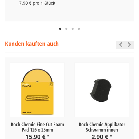
7,90 € pro 1 Stück
Kunden kauften auch
g
Koch Chemie Fine Cut Foam
Koch Chemie Applikator
Pad 126 x 25mm
Schwamm innen
15,90 €
*
2,90 €
*