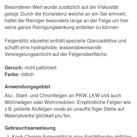
Besonderen Wert wurde zusätzlich auf die Viskosität
gelegt. Durch die Konsistenz welche an ein Gel erinnert,
haftet der Reiniger besonders lange an der Felge um hier
seine ganze Reinigungswirkung entfalten zu können.
Felgenblitz säurefrei enthält spezielle Glanzadditive und
schafft eine hydrophobe, wasserabweisende
Versiegelungsschicht auf der Felgenoberfläche.
Geruch:
nicht pafümiert
Farbe:
rötlich
Anwendungsgebiet
Alu-, Stahl- und Chromfelgen an PKW, LKW und auch
Wohnwägen oder Wohnmobilen. Empfindliche Felgen wie
z.B. polierte Alufelgen vorab an unauffa¨lliger Stelle auf
Materialvertra¨glichkeit pru¨fen.
Gebrauchsanweisung
Koch Chemie Felgenblitz in eine Sprühflasche abfüllen