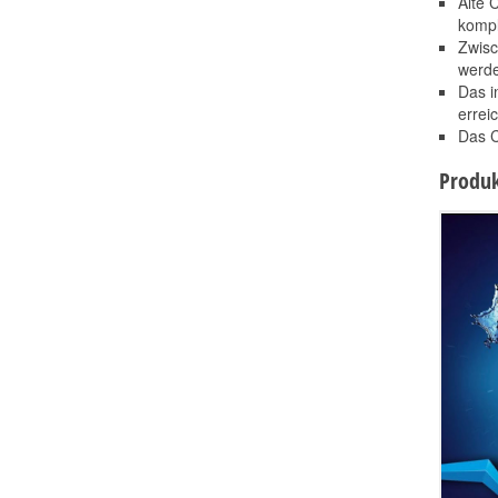
Alte 
kompl
Zwisc
werde
Das i
errei
Das C
Produk