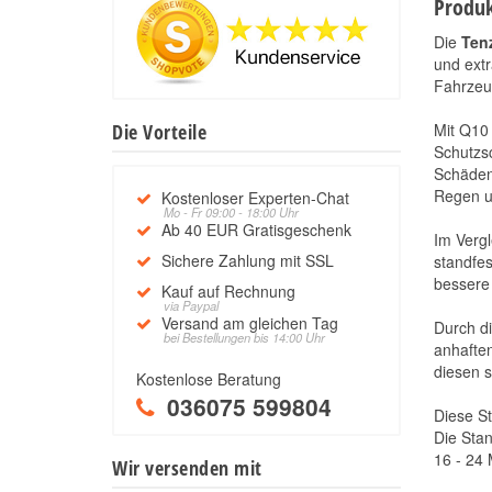
Produk
Die
Tenz
und extr
Fahrzeu
Die Vorteile
Mit Q10 
Schutzs
Schäden
Regen 
Kostenloser Experten-Chat
Mo - Fr 09:00 - 18:00 Uhr
Ab 40 EUR Gratisgeschenk
Im Vergl
Sichere Zahlung mit SSL
standfes
bessere 
Kauf auf Rechnung
via Paypal
Versand am gleichen Tag
Durch d
bei Bestellungen bis 14:00 Uhr
anhaften
diesen s
Kostenlose Beratung
036075 599804
Diese St
Die Stan
16 - 24
Wir versenden mit