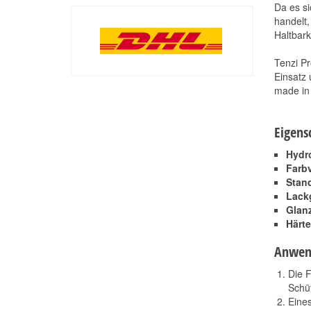
Da es si
handelt,
Haltbarke
Tenzi Pr
Einsatz 
made in
Eigens
Hydr
Farb
Stand
Lackg
Glan
Härte
Anwen
Die F
Schüt
Eines