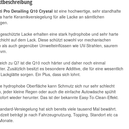
tbeschreibung
i Pro Detailing Q10 Crystal
ist eine hochwertige, sehr standhafte
a harte Keramikversiegelung für alle Lacke an sämtlichen
gen.
geschützte Lacke erhalten eine stark hydrophobe und sehr harte
chicht auf dem Lack. Diese schützt sowohl vor mechanischen
 als auch gegenüber Umwelteinflüssen wie UV-Strahlen, saurem
Koch Chemie Felgen-
Koch Chemie Spray
uvm.
& Motorpinsel klein
Sealant 500ml
eich zu Q7 ist die Q10 noch härter und daher noch einmal
8,90 €
29,60 €
*
*
ter. Zusätzlich besitzt es besondere Additive, die für eine wesentlich
8,90 € pro 1 Stück
59,20 € pro 1 l
Lackglätte sorgen. Ein Plus, dass sich lohnt.
ie hydrophobe Oberfläche kann Schmutz sich nur sehr schlecht
, jeder kleine Regen oder auch die einfache Autowäsche spühlt
ofort wieder herunter. Das ist der bekannte Easy-To-Clean-Effekt.
andard-Versiegelung hat sich bereits viele tausend Mal bewährt.
dzeit beträgt je nach Fahrzeugnutzung, Topping, Standort etc ca
 Monate.