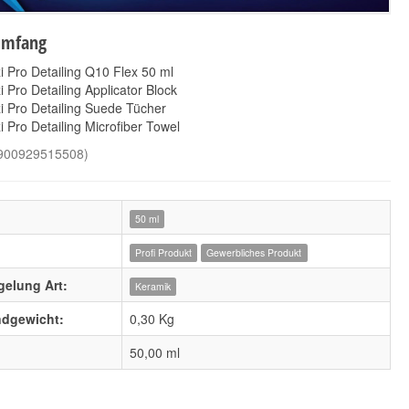
umfang
i Pro Detailing Q10 Flex 50 ml
i Pro Detailing Applicator Block
i Pro Detailing Suede Tücher
i Pro Detailing Microfiber Towel
900929515508
)
50 ml
Profi Produkt
Gewerbliches Produkt
gelung Art:
Keramik
ndgewicht:
0,30 Kg
50,00 ml