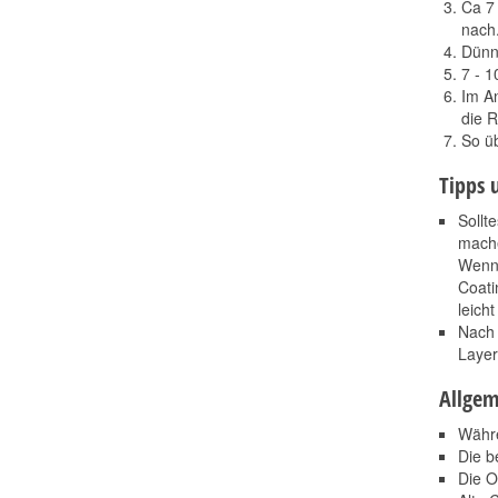
Ca 7 
nach
Dünn 
7 - 1
Im A
die 
So üb
Tipps 
Sollt
mache
Wenn 
Coati
leich
Nach 
Layer
Allgem
Währe
Die b
Die O