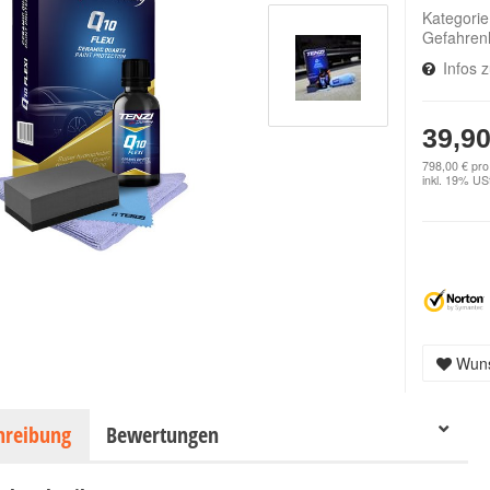
Kategori
Gefahren
Infos 
39,90
798,00 € pro 
inkl. 19% USt
Wuns
hreibung
Bewertungen