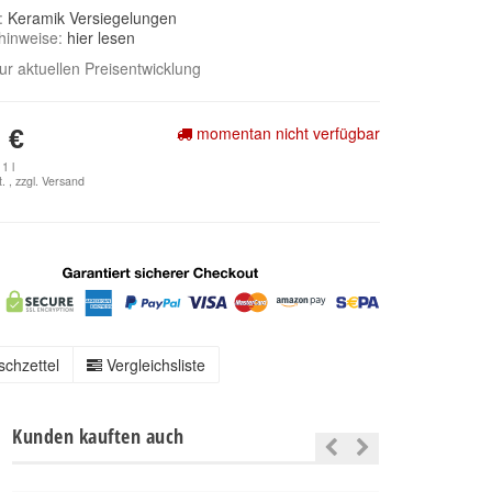
e:
Keramik Versiegelungen
hinweise:
hier lesen
zur aktuellen Preisentwicklung
momentan nicht verfügbar
 €
1 l
. , zzgl.
Versand
chzettel
Vergleichsliste
Kunden kauften auch