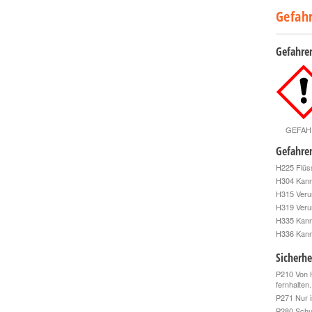
Gefah
Gefahre
GEFAH
Gefahre
H225 Flüss
H304 Kann 
H315 Veru
H319 Veru
H335 Kann
H336 Kann
Sicherhe
P210 Von H
fernhalten
P271 Nur i
P280 Schu