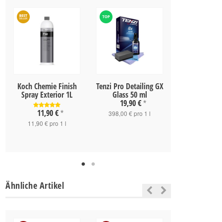
Koch Chemie Finish
Tenzi Pro Detailing GX
Koch Chemie 
Spray Exterior 1L
Glass 50 ml
& Motorpinse
19,90 €
*
11,90 €
8,90 
*
398,00 € pro 1 l
11,90 € pro 1 l
8,90 € pro 1
Ähnliche Artikel