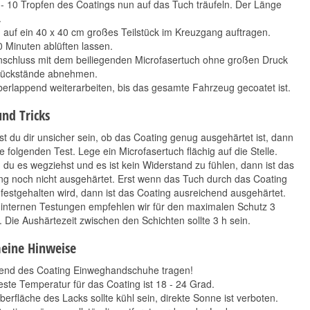
- 10 Tropfen des Coatings nun auf das Tuch träufeln. Der Länge
.
auf ein 40 x 40 cm großes Teilstück im Kreuzgang auftragen.
0 Minuten ablüften lassen.
nschluss mit dem beiliegenden Microfasertuch ohne großen Druck
Rückstände abnehmen.
erlappend weiterarbeiten, bis das gesamte Fahrzeug gecoatet ist.
und Tricks
est du dir unsicher sein, ob das Coating genug ausgehärtet ist, dann
 folgenden Test. Lege ein Microfasertuch flächig auf die Stelle.
du es wegziehst und es ist kein Widerstand zu fühlen, dann ist das
ng noch nicht ausgehärtet. Erst wenn das Tuch durch das Coating
t festgehalten wird, dann ist das Coating ausreichend ausgehärtet.
internen Testungen empfehlen wir für den maximalen Schutz 3
. Die Aushärtezeit zwischen den Schichten sollte 3 h sein.
eine Hinweise
nd des Coating Einweghandschuhe tragen!
este Temperatur für das Coating ist 18 - 24 Grad.
berfläche des Lacks sollte kühl sein, direkte Sonne ist verboten.