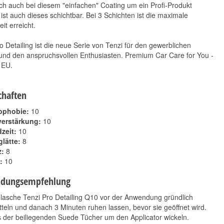
ch auch bei diesem "einfachen" Coating um ein Profi-Produkt
 ist auch dieses schichtbar. Bei 3 Schichten ist die maximale
it erreicht.
o Detailing ist die neue Serie von Tenzi für den gewerblichen
und den anspruchsvollen Enthusiasten. Premium Car Care for You -
 EU.
CleanTech Tech Coat
Tenzi Pro Detailing T1
30 ml
Titanium 50 ml
89,90 €
59,90 €
chaften
*
*
2.996,67 € pro 1 l
599,00 € pro 1 l
ophobie:
10
verstärkung:
10
zeit:
10
lätte:
8
z:
8
:
10
dungsempfehlung
lasche Tenzi Pro Detailing Q10 vor der Anwendung gründlich
teln und danach 3 Minuten ruhen lassen, bevor sie geöffnet wird.
 der beiliegenden Suede Tücher um den Applicator wickeln.