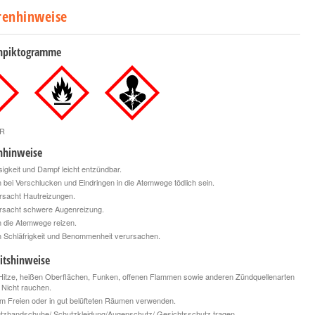
renhinweise
npiktogramme
R
nhinweise
igkeit und Dampf leicht entzündbar.
bei Verschlucken und Eindringen in die Atemwege tödlich sein.
rsacht Hautreizungen.
rsacht schwere Augenreizung.
 die Atemwege reizen.
 Schläfrigkeit und Benommenheit verursachen.
itshinweise
itze, heißen Oberflächen, Funken, offenen Flammen sowie anderen Zündquellenarten
. Nicht rauchen.
m Freien oder in gut belüfteten Räumen verwenden.
tzhandschuhe/ Schutzkleidung/Augenschutz/ Gesichtsschutz tragen.