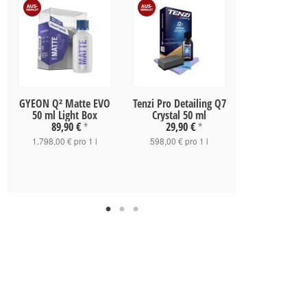
GYEON Q² Matte EVO
Tenzi Pro Detailing Q7
SONAX PROF
50 ml Light Box
Crystal 50 ml
Hybridcoatin
89,90 €
29,90 €
50ml
*
*
73,20 
1.798,00 € pro 1 l
598,00 € pro 1 l
1.464,00 € p