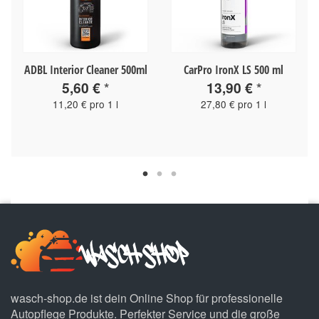
ADBL Interior Cleaner 500ml
CarPro IronX LS 500 ml
5,60 €
*
13,90 €
*
11,20 € pro 1 l
27,80 € pro 1 l
wasch-shop.de ist dein Online Shop für professionelle
Autopflege Produkte. Perfekter Service und die große