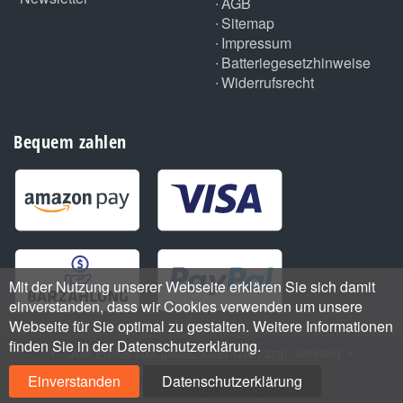
AGB
Sitemap
Impressum
Batteriegesetzhinweise
Widerrufsrecht
Bequem zahlen
Mit der Nutzung unserer Webseite erklären Sie sich damit
einverstanden, dass wir Cookies verwenden um unsere
Webseite für Sie optimal zu gestalten. Weitere Informationen
finden Sie in der Datenschutzerklärung.
•
*
Alle Preise inkl. gesetzlicher USt., zzgl.
Versand
•
Handmade with
by ThemeArt
Einverstanden
Datenschutzerklärung
Powered by
JTL-Shop