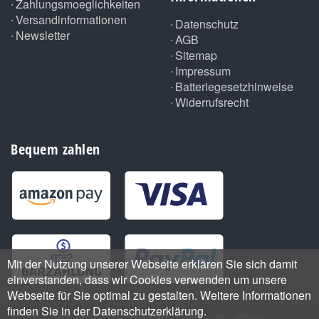
Zahlungsmoeglichkeiten
Versandinformationen
Datenschutz
Newsletter
AGB
Sitemap
Impressum
Batteriegesetzhinweise
Widerrufsrecht
Bequem zahlen
Mit der Nutzung unserer Webseite erklären Sie sich damit
einverstanden, dass wir Cookies verwenden um unsere
Webseite für Sie optimal zu gestalten. Weitere Informationen
finden Sie in der Datenschutzerklärung.
•
*
Alle Preise inkl. gesetzlicher USt., zzgl.
Versand
•