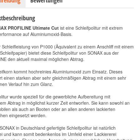
hreibung
Bewertungen
tbeschreibung
AX PROFILINE Ultimate Cut
ist eine Schleifpolitur mit extrem
erformance auf Aluminiumoxid-Basis.
r Schleifleistung von P1000 (Äquivalent zu einem Anschliff mit einem
Schleifpapier) bietet diese Schleifpolitur von SONAX aus der
NE den aktuell maximal möglichen Abtrag.
Scholl Concepts S2
Scholl Concepts S30+
eifkorn kommt hochreinies Aluminiumoxid zum Einsatz. Dieses
BLACK 500 g
Mikro-
rt einen starken aber sehr gleichmäßigen Abtrag mit einem sehr
33,90 €
Hochleistungspaste
*
en Verlauf hin zum Glanz.
500 g
67,80 € pro 1 kg
26,90 €
*
litur wurde speziell für die gewerbliche Aufbereitung mit
53,80 € pro 1 kg
m Abtrag in möglichst kurzer Zeit entworfen. Sie kann sowohl an
ilen als auch an Booten oder an allen anderen lackierten
chen eingesetzt werden.
SONAX in Deutschland gefertigte Schleifpolitur ist natürlich
rei und kann somit bedenkenlos im Umfeld einer Lackiererei