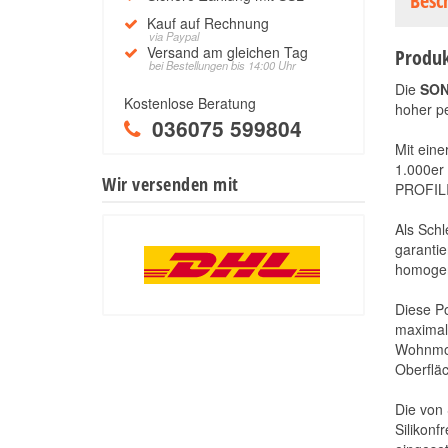
Besc
Kauf auf Rechnung
via Paypal
Versand am gleichen Tag
Produk
bei Bestellungen bis 14:00 Uhr
Die
SON
Kostenlose Beratung
hoher p
036075 599804
Mit eine
1.000er 
Wir versenden mit
PROFILI
Als Schl
garantie
homogen
Diese Po
maximale
Wohnmob
Oberflä
Die von 
Silikonf