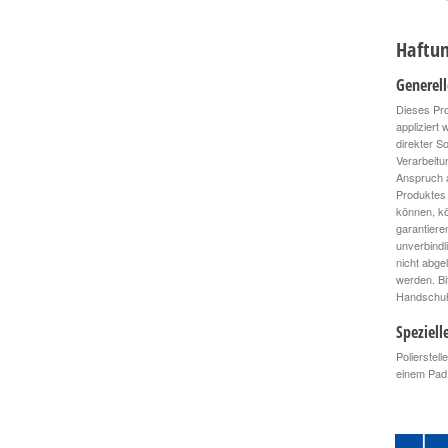
Haftun
Generel
Dieses Pro
appliziert
direkter S
Verarbeitu
Anspruch a
Produktes 
können, kö
garantiere
unverbindl
nicht abge
werden. Bi
Handschuhe
Speziell
Polierstel
einem Pad