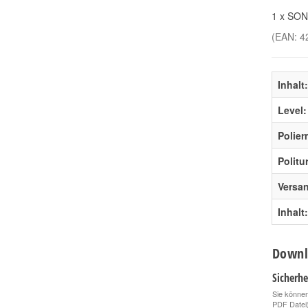
1 x SON
(EAN:
4
Inhalt:
Level:
Polier
Politu
Versa
Inhalt:
Downl
Sicherhe
Sie können
PDF Datei