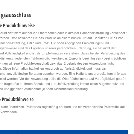
gsausschluss
le Produkthinweise
dukt darf nicht auf heißen Oberflächen oder in direkter Sonneneinstrahlung verwendet /
 werden. Bitte bewahren Sie das Produkt an einem kühlen Ort auf. Schützen Sie es vor
onneneinstrahlung, Hitze und Frost. Die oben angegeben Empfehlungen und
ngshinweise sind das Ergebnis unserer persönlichen Erfahrung, sie hat nicht den
uf Vollständigkeit und ist als Empfehlung zu verstehen. Da es bei der Verarbeitung des
die verschiedensten Faktoren gibt, welche das Ergebnis beeinflussen / beeinträchtigen
nnen wir eine Produkteigenschaft bzw. das Ergebnis dessen Anwendung nicht
n. Diese Information hat keinen Anspruch auf Vollständigkeit und muss als
iche, unvollständige Beratung gesehen werden. Eine Haftung unsererseits kann hieraus
leitet werden. Vor der Anwendung sollte die Oberfläche immer auf Verträglichkeit geprüft
tte tragen Sie zu Ihrem Schutz und zur Unfallverhütung immer einen Augenschutz und
 und ggf einen Atemschutz je nach Sicherheitsanforderung.
e Produkthinweise
le nicht überhitzen. Polierpads regelmäßig säubern und nie verschiedene Poliermittel auf
 verwenden.