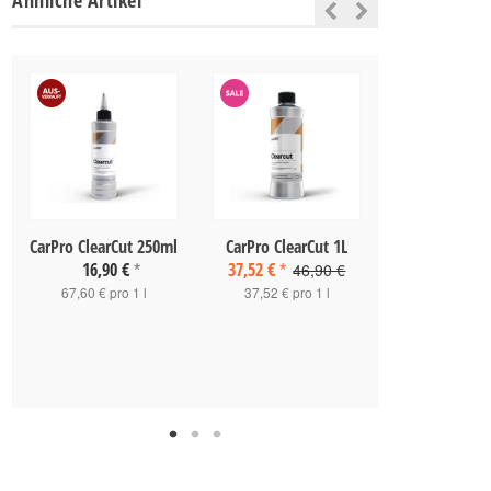
Ähnliche Artikel
CarPro ClearCut 250ml
CarPro ClearCut 1L
Scholl Con
Shock2Cut E
16,90 €
37,52 €
46,90 €
*
*
500 m
67,60 € pro 1 l
37,52 € pro 1 l
35,90 
71,80 € pro