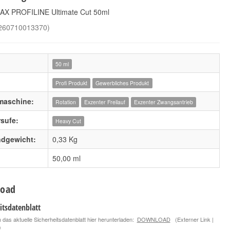
AX PROFILINE Ultimate Cut 50ml
260710013370
)
50 ml
Profi Produkt
Gewerbliches Produkt
maschine:
Rotation
Exzenter Freilauf
Exzenter Zwangsantrieb
rsufe:
Heavy Cut
ndgewicht:
0,33 Kg
50,00 ml
oad
itsdatenblatt
 das aktuelle Sicherheitsdatenblatt hier herunterladen:
DOWNLOAD
(Externer Link |
)