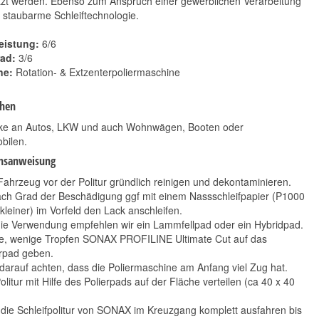
tzt werden. Ebenso zum Anspruch einer gewerblichen Verarbeitung
e staubarme Schleiftechnologie.
leistung:
6/6
ad:
3/6
ne:
Rotation- & Extzenterpoliermaschine
chen
cke an Autos, LKW und auch Wohnwägen, Booten oder
ilen.
hsanweisung
ahrzeug vor der Politur gründlich reinigen und dekontaminieren.
ach Grad der Beschädigung ggf mit einem Nassschleifpapier (P1000
kleiner) im Vorfeld den Lack anschleifen.
die Verwendung empfehlen wir ein Lammfellpad oder ein Hybridpad.
ge, wenige Tropfen SONAX PROFILINE Ultimate Cut auf das
erpad geben.
 darauf achten, dass die Poliermaschine am Anfang viel Zug hat.
olitur mit Hilfe des Polierpads auf der Fläche verteilen (ca 40 x 40
 die Schleifpolitur von SONAX im Kreuzgang komplett ausfahren bis