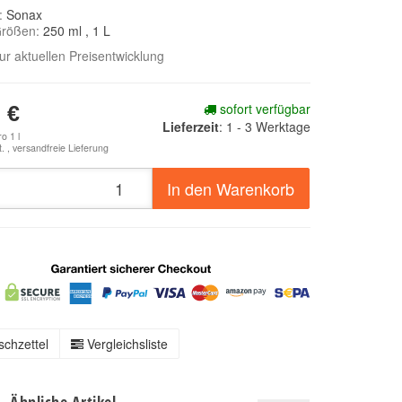
e:
Sonax
Größen:
250 ml
, 1 L
zur aktuellen Preisentwicklung
sofort verfügbar
 €
Lieferzeit
:
1 - 3 Werktage
o 1 l
. ,
versandfreie Lieferung
In den Warenkorb
chzettel
Vergleichsliste