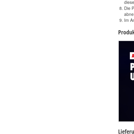
diese
Die P
abne
Im An
Produk
Liefer