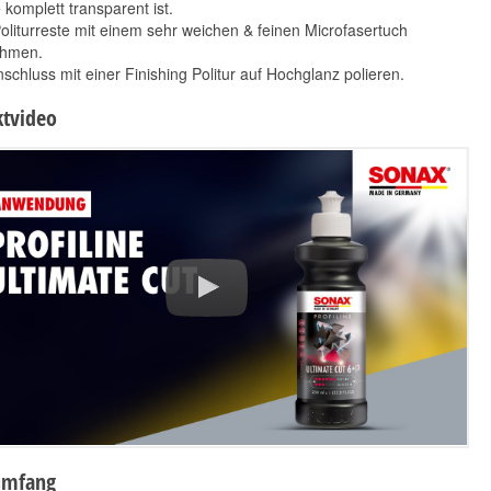
 komplett transparent ist.
oliturreste mit einem sehr weichen & feinen Microfasertuch
hmen.
schluss mit einer Finishing Politur auf Hochglanz polieren.
tvideo
umfang