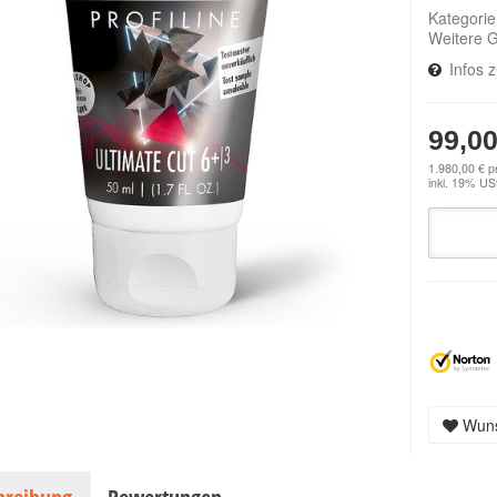
Kategori
Weitere 
Infos 
99,00
1.980,00 € pr
inkl. 19% USt
Wuns