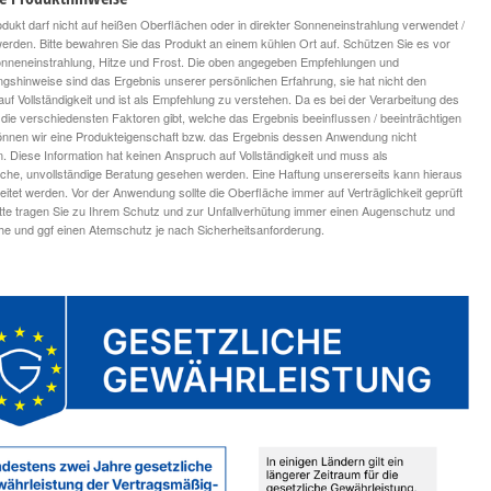
dukt darf nicht auf heißen Oberflächen oder in direkter Sonneneinstrahlung verwendet /
 werden. Bitte bewahren Sie das Produkt an einem kühlen Ort auf. Schützen Sie es vor
onneneinstrahlung, Hitze und Frost. Die oben angegeben Empfehlungen und
ngshinweise sind das Ergebnis unserer persönlichen Erfahrung, sie hat nicht den
uf Vollständigkeit und ist als Empfehlung zu verstehen. Da es bei der Verarbeitung des
die verschiedensten Faktoren gibt, welche das Ergebnis beeinflussen / beeinträchtigen
nnen wir eine Produkteigenschaft bzw. das Ergebnis dessen Anwendung nicht
n. Diese Information hat keinen Anspruch auf Vollständigkeit und muss als
iche, unvollständige Beratung gesehen werden. Eine Haftung unsererseits kann hieraus
leitet werden. Vor der Anwendung sollte die Oberfläche immer auf Verträglichkeit geprüft
tte tragen Sie zu Ihrem Schutz und zur Unfallverhütung immer einen Augenschutz und
 und ggf einen Atemschutz je nach Sicherheitsanforderung.