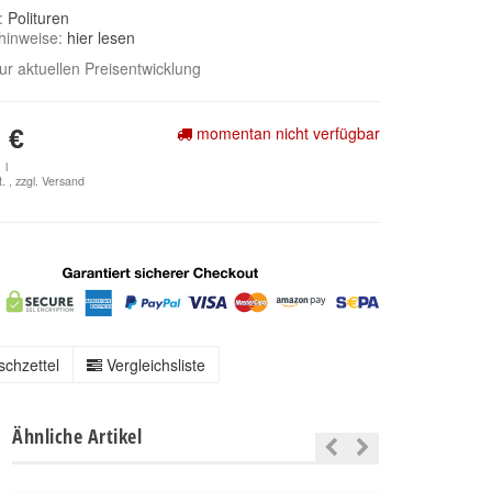
e:
Polituren
hinweise:
hier lesen
zur aktuellen Preisentwicklung
momentan nicht verfügbar
 €
 l
. , zzgl.
Versand
chzettel
Vergleichsliste
Ähnliche Artikel