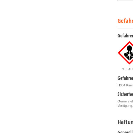
Gefah
Gefahre
GEFAH
Gefahre
H304 Kann 
Sicherhe
Gerne stel
Verfügung.
Haftun
Generel