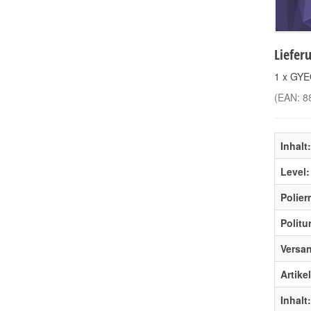
Liefer
1 x GY
(EAN:
8
Inhalt:
Level:
Polier
Politu
Versa
Artike
Inhalt: