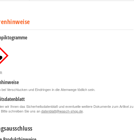
renhinweise
npiktogramme
R
nhinweise
bei Verschlucken und Eindringen in die Atemwege tödlich sein.
itsdatenblatt
len wir Ihnen das Sicherheitsdatenblatt und eventuelle weitere Dokumente zum Artikel zu
 Bitte schreiben Sie uns an
datenblatt@wasch-shop.de
.
gsausschluss
le Produkthinweise