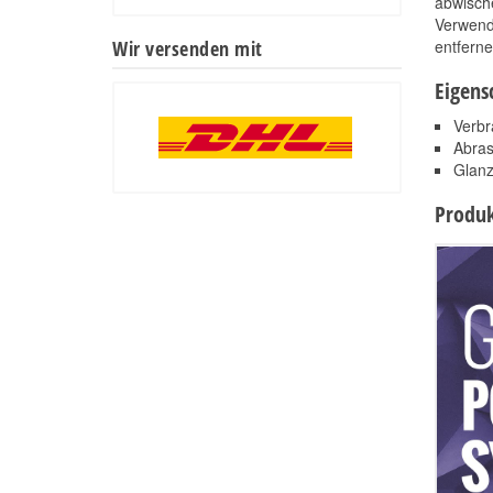
abwisch
Verwende
Wir versenden mit
entferne
Eigens
Verbr
Abrass
Glanz
Produk