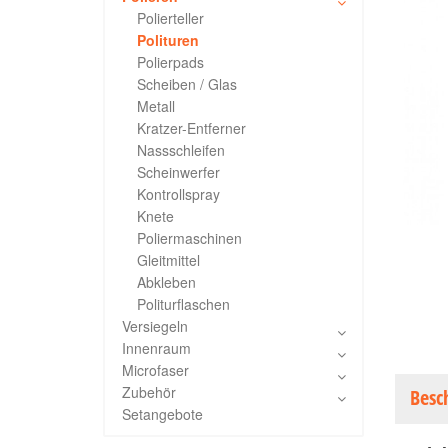
Polierteller
Polituren
Polierpads
Scheiben / Glas
Metall
Kratzer-Entferner
Nassschleifen
Scheinwerfer
Kontrollspray
Knete
Poliermaschinen
Gleitmittel
Abkleben
Politurflaschen
Versiegeln
Innenraum
Microfaser
Zubehör
Besc
Setangebote