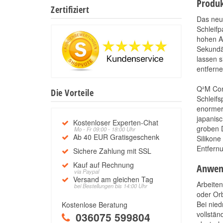
Produk
Zertifiziert
Das ne
Schleifp
hohen A
Sekundär
lassen s
entferne
Q²M Comp
Die Vorteile
Schleifs
enormer 
japanisc
Kostenloser Experten-Chat
groben 
Mo - Fr 09:00 - 18:00 Uhr
Ab 40 EUR Gratisgeschenk
Silikone
Entfernu
Sichere Zahlung mit SSL
Kauf auf Rechnung
Anwen
via Paypal
Versand am gleichen Tag
Arbeiten
bei Bestellungen bis 14:00 Uhr
oder Orb
Bei nied
Kostenlose Beratung
vollstän
036075 599804