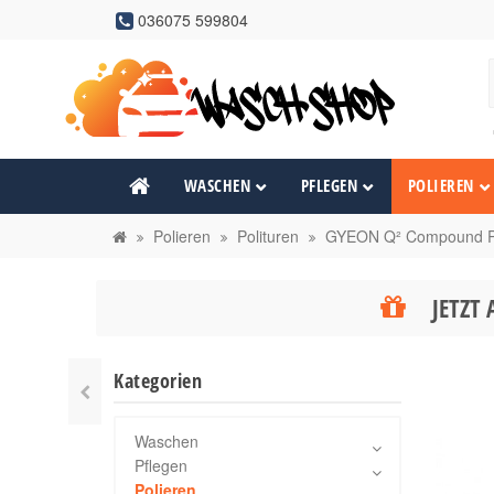
036075 599804
WASCHEN
PFLEGEN
POLIEREN
Polieren
Polituren
GYEON Q² Compound P
JETZT 
Kategorien
Waschen
Pflegen
Polieren