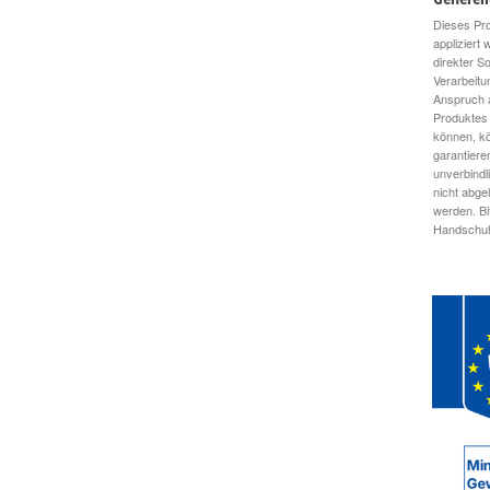
Dieses Pro
appliziert
direkter S
Verarbeitu
Anspruch a
Produktes 
können, kö
garantiere
unverbindl
nicht abge
werden. Bi
Handschuhe