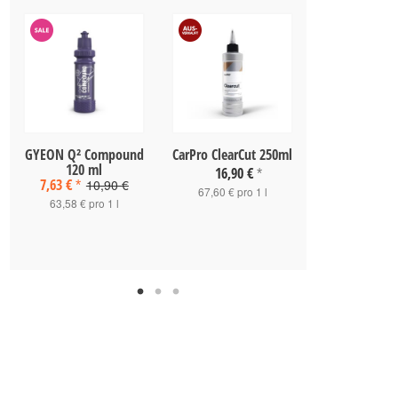
GYEON Q² Compound
CarPro ClearCut 250ml
Scholl Con
120 ml
Shock2Cut E
16,90 €
*
7,63 €
500 m
10,90 €
*
67,60 € pro 1 l
35,90 
63,58 € pro 1 l
71,80 € pro