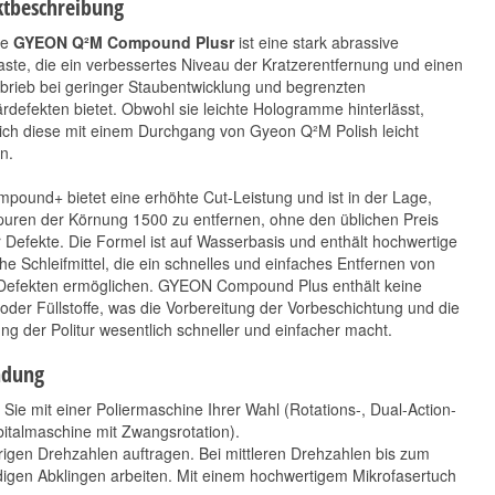
tbeschreibung
ue
GYEON Q²M Compound Plusr
ist eine stark abrassive
aste, die ein verbessertes Niveau der Kratzerentfernung und einen
brieb bei geringer Staubentwicklung und begrenzten
defekten bietet. Obwohl sie leichte Hologramme hinterlässt,
ich diese mit einem Durchgang von Gyeon Q²M Polish leicht
n.
Scholl Concepts S2
CarPro Fixer 250ml
ound+ bietet eine erhöhte Cut-Leistung und ist in der Lage,
BLACK 500 g
11,92 €
14,90 €
*
puren der Körnung 1500 zu entfernen, ohne den üblichen Preis
33,90 €
*
47,68 € pro 1 l
Defekte. Die Formel ist auf Wasserbasis und enthält hochwertige
67,80 € pro 1 kg
he Schleifmittel, die ein schnelles und einfaches Entfernen von
Defekten ermöglichen. GYEON Compound Plus enthält keine
 oder Füllstoffe, was die Vorbereitung der Vorbeschichtung und die
ng der Politur wesentlich schneller und einfacher macht.
dung
 Sie mit einer Poliermaschine Ihrer Wahl (Rotations-, Dual-Action-
italmaschine mit Zwangsrotation).
rigen Drehzahlen auftragen. Bei mittleren Drehzahlen bis zum
digen Abklingen arbeiten. Mit einem hochwertigem Mikrofasertuch