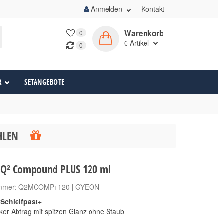
Anmelden
Kontakt
Warenkorb
0
0
Artikel
0
R
SETANGEBOTE
ÄHLEN
Q² Compound PLUS 120 ml
ummer:
Q2MCOMP+120
|
GYEON
Schleifpast+
rker Abtrag mit spitzen Glanz ohne Staub