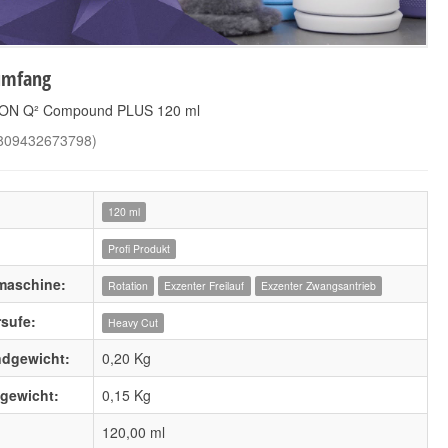
umfang
EON Q² Compound PLUS 120 ml
809432673798
)
120 ml
Profi Produkt
maschine:
Rotation
Exzenter Freilauf
Exzenter Zwangsantrieb
rsufe:
Heavy Cut
ndgewicht:
0,20 Kg
lgewicht:
0,15
Kg
120,00 ml