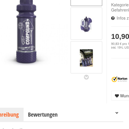
Kategori
Gefahren
Infos 
10,90
90,83 € pro 1
inkl. 19% USt
Wuns
hreibung
Bewertungen