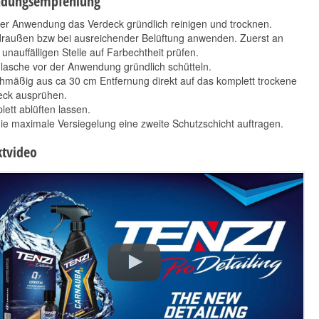
dungsempfehlung
er Anwendung das Verdeck gründlich reinigen und trocknen.
draußen bzw bei ausreichender Belüftung anwenden. Zuerst an
 unauffälligen Stelle auf Farbechtheit prüfen.
lasche vor der Anwendung gründlich schütteln.
hmäßig aus ca 30 cm Entfernung direkt auf das komplett trockene
eck ausprühen.
ett ablüften lassen.
ie maximale Versiegelung eine zweite Schutzschicht auftragen.
tvideo
Tenzi Pro Detailing PR
Tenzi Pro Detailing
700 ml
Prix 700 ml
18,90 €
14,90 €
*
*
27,00 € pro 1 l
21,29 € pro 1 l