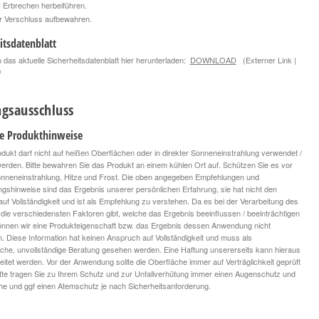
 Erbrechen herbeiführen.
r Verschluss aufbewahren.
itsdatenblatt
 das aktuelle Sicherheitsdatenblatt hier herunterladen:
DOWNLOAD
(Externer Link |
)
gsausschluss
le Produkthinweise
dukt darf nicht auf heißen Oberflächen oder in direkter Sonneneinstrahlung verwendet /
 werden. Bitte bewahren Sie das Produkt an einem kühlen Ort auf. Schützen Sie es vor
onneneinstrahlung, Hitze und Frost. Die oben angegeben Empfehlungen und
ngshinweise sind das Ergebnis unserer persönlichen Erfahrung, sie hat nicht den
uf Vollständigkeit und ist als Empfehlung zu verstehen. Da es bei der Verarbeitung des
die verschiedensten Faktoren gibt, welche das Ergebnis beeinflussen / beeinträchtigen
nnen wir eine Produkteigenschaft bzw. das Ergebnis dessen Anwendung nicht
n. Diese Information hat keinen Anspruch auf Vollständigkeit und muss als
iche, unvollständige Beratung gesehen werden. Eine Haftung unsererseits kann hieraus
leitet werden. Vor der Anwendung sollte die Oberfläche immer auf Verträglichkeit geprüft
tte tragen Sie zu Ihrem Schutz und zur Unfallverhütung immer einen Augenschutz und
 und ggf einen Atemschutz je nach Sicherheitsanforderung.