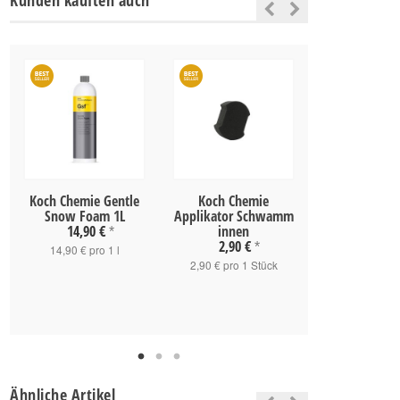
Kunden kauften auch
Koch Chemie Gentle
Koch Chemie
Koch Chemie 
Snow Foam 1L
Applikator Schwamm
Dirt Remove
14,90 €
innen
*
2,90 €
*
10,90 
14,90 € pro 1 l
2,90 € pro 1 Stück
14,53 € pro
Ähnliche Artikel