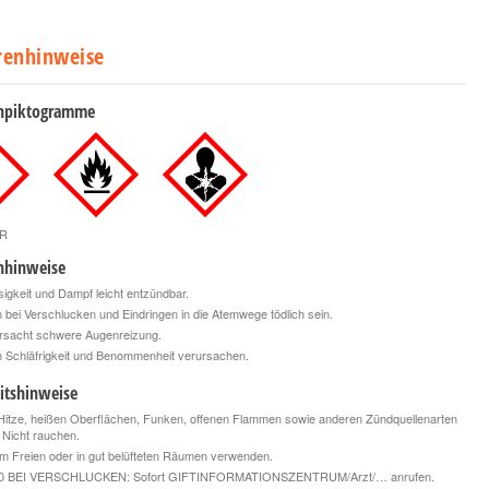
renhinweise
npiktogramme
R
nhinweise
igkeit und Dampf leicht entzündbar.
bei Verschlucken und Eindringen in die Atemwege tödlich sein.
rsacht schwere Augenreizung.
 Schläfrigkeit und Benommenheit verursachen.
itshinweise
itze, heißen Oberflächen, Funken, offenen Flammen sowie anderen Zündquellenarten
. Nicht rauchen.
m Freien oder in gut belüfteten Räumen verwenden.
0 BEI VERSCHLUCKEN: Sofort GIFTINFORMATIONSZENTRUM/Arzt/… anrufen.