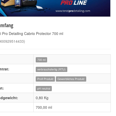
umfang
i Pro Detailing Cabrio Protector 700 ml
900929514433
)
700 ml
trat:
verbrauchsfertig (RTU)
Profi Produkt
Gewerbliches Produkt
t:
pH neutral
ndgewicht:
0,80 Kg
700,00 ml