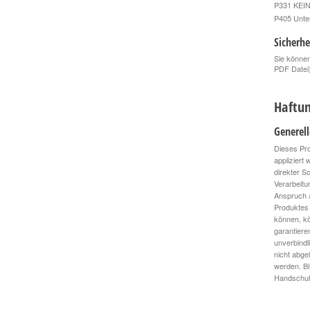
P331 KEIN
P405 Unte
Sicherhe
Sie können
PDF Datei
Haftun
Generel
Dieses Pro
appliziert
direkter S
Verarbeitu
Anspruch a
Produktes 
können, kö
garantiere
unverbindl
nicht abge
werden. Bi
Handschuhe