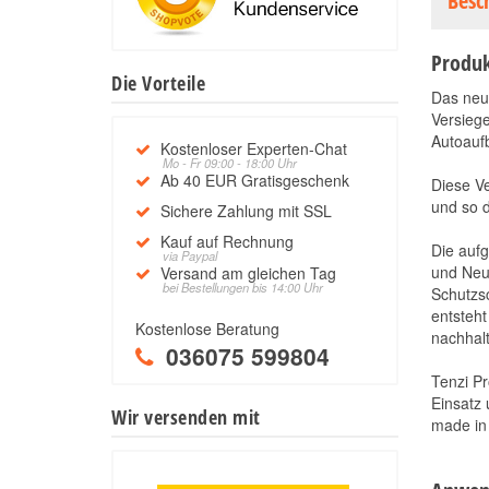
Besc
Produk
Die Vorteile
Das ne
Versiege
Autoaufb
Kostenloser Experten-Chat
Mo - Fr 09:00 - 18:00 Uhr
Ab 40 EUR Gratisgeschenk
Diese Ve
und so d
Sichere Zahlung mit SSL
Kauf auf Rechnung
Die aufg
via Paypal
und Neu
Versand am gleichen Tag
bei Bestellungen bis 14:00 Uhr
Schutzsc
entsteht
Kostenlose Beratung
nachhalt
036075 599804
Tenzi Pr
Einsatz 
Wir versenden mit
made in