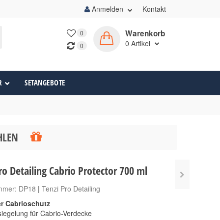
Anmelden
Kontakt
Warenkorb
0
0
Artikel
0
R
SETANGEBOTE
ÄHLEN
ro Detailing Cabrio Protector 700 ml
ummer:
DP18
|
Tenzi Pro Detailing
r Cabrioschutz
iegelung für Cabrio-Verdecke