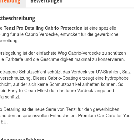
hreibung
Bewertungen
tbeschreibung
ue
Tenzi Pro Detailing Cabrio Protection
ist eine spezielle
lung für alle Cabrio-Verdecke, entwickelt für die gewerbliche
ereitung.
rsiegelung ist der einfachste Weg Cabrio-Verdecke zu schützen
ie Farbtiefe und die Geschmeidigkeit maximal zu konservieren.
Koch Chemie
Koch Chemie Glas Star
etragene Schutzschicht schützt das Verdeck vor UV-Strahlen, Salz
Applikator Schwamm
GLA 1L
verschmutzung. Dieses Cabrio-Coating erzeugt eine hydrophobe
außen
hicht, auf der sich keine Schmutzpartikel anheften können. So
7,90 €
*
 ein Easy-to-Clean Effekt der das teure Verdeck lange und
3,90 €
*
790,16 € pro 100 ml
ig schützt.
3,90 € pro 1 Stück
o Detailing ist die neue Serie von Tenzi für den gewerblichen
und den anspruchsvollen Enthusiasten. Premium Car Care for You -
 EU.