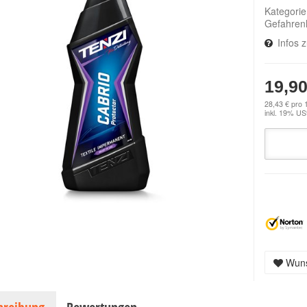
Kategori
Gefahren
Infos 
19,90
28,43 € pro 1
inkl. 19% USt
Wuns