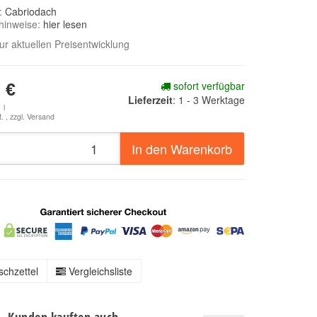
e:
Cabriodach
hinweise:
hier lesen
zur aktuellen Preisentwicklung
sofort verfügbar
 €
Lieferzeit
:
1 - 3 Werktage
 l
. , zzgl.
Versand
In den Warenkorb
chzettel
Vergleichsliste