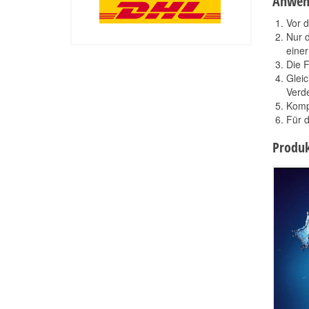
Anwen
Vor d
Nur 
einer
Die F
Gleic
Verd
Kompl
Für d
Produk