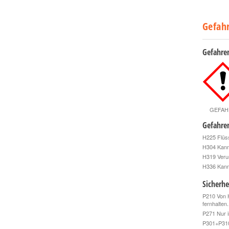
Gefah
Gefahre
GEFAH
Gefahre
H225 Flüss
H304 Kann 
H319 Veru
H336 Kann
Sicherhe
P210 Von H
fernhalten
P271 Nur i
P301+P31