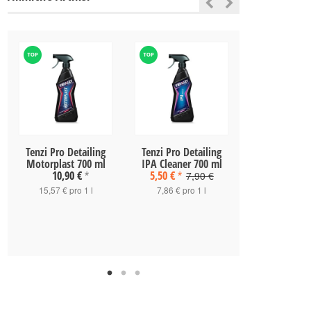
Tenzi Pro Detailing
Tenzi Pro Detailing
Tenzi Pro De
Motorplast 700 ml
IPA Cleaner 700 ml
Leather Cond
10,90 €
5,50 €
700 m
7,90 €
*
*
15,57 € pro 1 l
7,86 € pro 1 l
13,90 
19,86 € pro